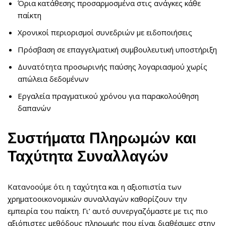
Όρια κατάθεσης προσαρμοσμένα στις ανάγκες κάθε
παίκτη
Χρονικοί περιορισμοί συνεδριών με ειδοποιήσεις
Πρόσβαση σε επαγγελματική συμβουλευτική υποστήριξη
Δυνατότητα προσωρινής παύσης λογαριασμού χωρίς
απώλεια δεδομένων
Εργαλεία πραγματικού χρόνου για παρακολούθηση
δαπανών
Συστήματα Πληρωμών και
Ταχύτητα Συναλλαγών
Κατανοούμε ότι η ταχύτητα και η αξιοπιστία των
χρηματοοικονομικών συναλλαγών καθορίζουν την
εμπειρία του παίκτη. Γι’ αυτό συνεργαζόμαστε με τις πιο
αξιόπιστες μεθόδους πληρωμής που είναι διαθέσιμες στην