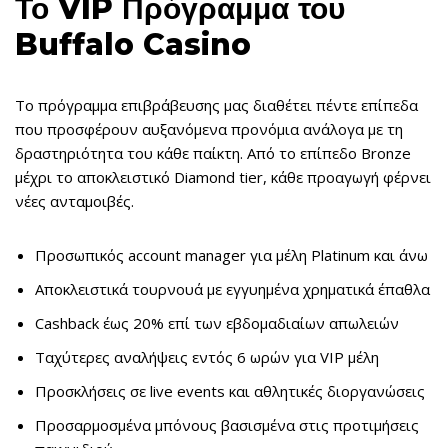
Το VIP Πρόγραμμα του
Buffalo Casino
Το πρόγραμμα επιβράβευσης μας διαθέτει πέντε επίπεδα
που προσφέρουν αυξανόμενα προνόμια ανάλογα με τη
δραστηριότητα του κάθε παίκτη. Από το επίπεδο Bronze
μέχρι το αποκλειστικό Diamond tier, κάθε προαγωγή φέρνει
νέες ανταμοιβές.
Προσωπικός account manager για μέλη Platinum και άνω
Αποκλειστικά τουρνουά με εγγυημένα χρηματικά έπαθλα
Cashback έως 20% επί των εβδομαδιαίων απωλειών
Ταχύτερες αναλήψεις εντός 6 ωρών για VIP μέλη
Προσκλήσεις σε live events και αθλητικές διοργανώσεις
Προσαρμοσμένα μπόνους βασισμένα στις προτιμήσεις