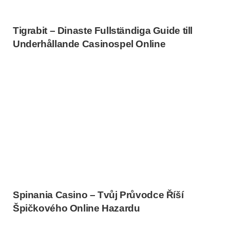
Tigrabit – Dinaste Fullständiga Guide till
Underhållande Casinospel Online
Spinania Casino – Tvůj Průvodce Říší
Špičkového Online Hazardu