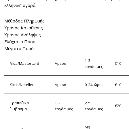
ελληνική αγορά.
Μέθοδος Πληρωμής
Χρόνος Κατάθεσης
Χρόνος Ανάληψης
Ελάχιστο Ποσό
Μέγιστο Ποσό
1-3
Visa/Mastercard
Άμεσα
€10
εργάσιμες
Skrill/Neteller
Άμεσα
0-24 ώρες
€10
Τραπεζικό
1-2
2-5
€20
Έμβασμα
εργάσιμες
εργάσιμες
Μη