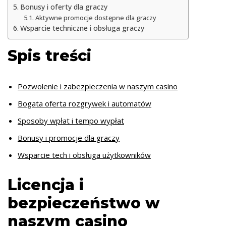
Bonusy i oferty dla graczy
Aktywne promocje dostępne dla graczy
Wsparcie techniczne i obsługa graczy
Spis treści
Pozwolenie i zabezpieczenia w naszym casino
Bogata oferta rozgrywek i automatów
Sposoby wpłat i tempo wypłat
Bonusy i promocje dla graczy
Wsparcie tech i obsługa użytkowników
Licencja i
bezpieczeństwo w
naszym casino