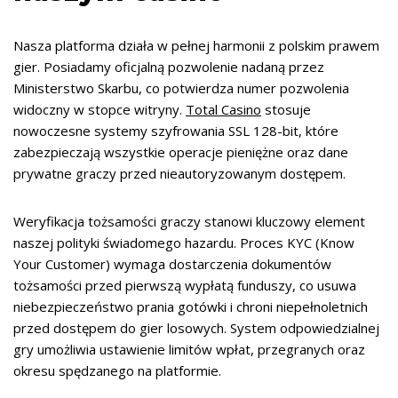
Nasza platforma działa w pełnej harmonii z polskim prawem
gier. Posiadamy oficjalną pozwolenie nadaną przez
Ministerstwo Skarbu, co potwierdza numer pozwolenia
widoczny w stopce witryny.
Total Casino
stosuje
nowoczesne systemy szyfrowania SSL 128-bit, które
zabezpieczają wszystkie operacje pieniężne oraz dane
prywatne graczy przed nieautoryzowanym dostępem.
Weryfikacja tożsamości graczy stanowi kluczowy element
naszej polityki świadomego hazardu. Proces KYC (Know
Your Customer) wymaga dostarczenia dokumentów
tożsamości przed pierwszą wypłatą funduszy, co usuwa
niebezpieczeństwo prania gotówki i chroni niepełnoletnich
przed dostępem do gier losowych. System odpowiedzialnej
gry umożliwia ustawienie limitów wpłat, przegranych oraz
okresu spędzanego na platformie.