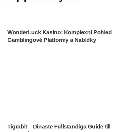
WonderLuck Kasino: Komplexní Pohled
Gamblingové Platformy a Nabídky
Tigrabit – Dinaste Fullständiga Guide till