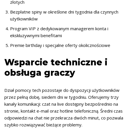
złotych
Bezpłatne spiny w określone dni tygodnia dla czynnych
użytkowników
Program VIP z dedykowanym managerem konta i
ekskluzywnymi benefitami
Premie birthday i specjalne oferty okolicznościowe
Wsparcie techniczne i
obsługa graczy
Dział pomocy tech pozostaje do dyspozycji użytkowników
przez pełną dobę, siedem dni w tygodniu. Oferujemy trzy
kanały komunikacji: czat na live dostępny bezpośrednio na
stronie, kontakt e-mail oraz hotline telefoniczną. Średni czas
odpowiedzi na chat nie przekracza dwóch minut, co pozwala
szybko rozwiązywać bieżące problemy.