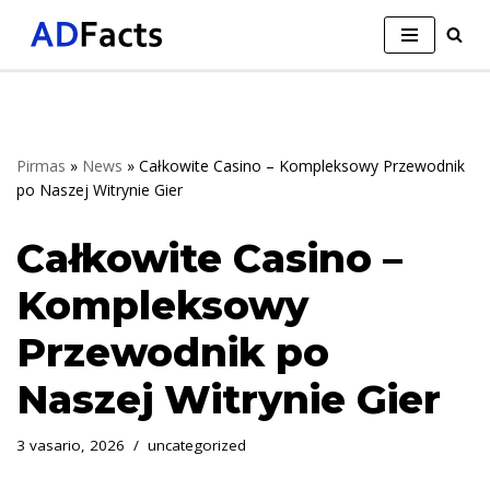
Skip
to
content
Pirmas
»
News
»
Całkowite Casino – Kompleksowy Przewodnik
po Naszej Witrynie Gier
Całkowite Casino –
Kompleksowy
Przewodnik po
Naszej Witrynie Gier
3 vasario, 2026
uncategorized