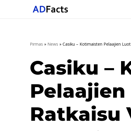
Skip
to
content
Pirmas
»
News
»
Casiku – Kotimaisten Pelaajien Luo
Casiku – 
Pelaajien
Ratkaisu