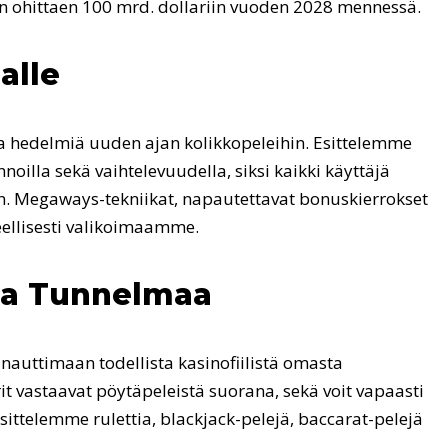
n ohittaen 100 mrd. dollariin vuoden 2028 mennessä.
alle
sta hedelmiä uuden ajan kolikkopeleihin. Esittelemme
nnoilla sekä vaihtelevuudella, siksi kaikki käyttäjä
n. Megaways-tekniikat, napautettavat bonuskierrokset
leellisesti valikoimaamme.
oa Tunnelmaa
auttimaan todellista kasinofiilistä omasta
it vastaavat pöytäpeleistä suorana, sekä voit vapaasti
 Esittelemme rulettia, blackjack-pelejä, baccarat-pelejä