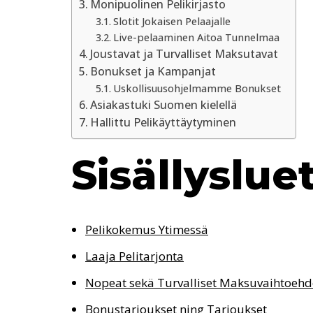
Monipuolinen Pelikirjasto
Slotit Jokaisen Pelaajalle
Live-pelaaminen Aitoa Tunnelmaa
Joustavat ja Turvalliset Maksutavat
Bonukset ja Kampanjat
Uskollisuusohjelmamme Bonukset
Asiakastuki Suomen kielellä
Hallittu Pelikäyttäytyminen
Sisällyslue
Pelikokemus Ytimessä
Laaja Pelitarjonta
Nopeat sekä Turvalliset Maksuvaihtoehd
Bonustarjoukset ning Tarjoukset