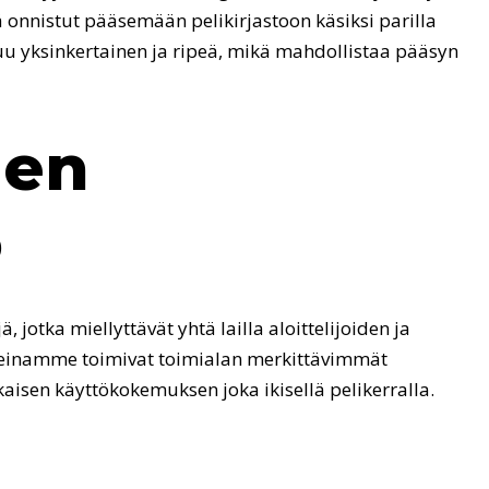
sekä onnistut pääsemään pelikirjastoon käsiksi parilla
uu yksinkertainen ja ripeä, mikä mahdollistaa pääsyn
nen
o
jotka miellyttävät yhtä lailla aloittelijoiden ja
neinamme toimivat toimialan merkittävimmät
aisen käyttökokemuksen joka ikisellä pelikerralla.