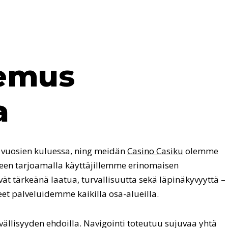
emus
a
e vuosien kuluessa, ning meidän
Casino Casiku
olemme
seen tarjoamalla käyttäjillemme erinomaisen
ät tärkeänä laatua, turvallisuutta sekä läpinäkyvyyttä –
et palveluidemme kaikilla osa-alueilla.
ällisyyden ehdoilla. Navigointi toteutuu sujuvaa yhtä