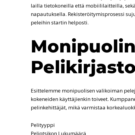
lailla tietokoneilla että mobiililaitteilla, 
napautuksella. Rekisteröitymisprosessi suj
peleihin startin helposti.
Monipuoli
Pelikirjast
Esittelemme monipuolisen valikoiman pelejä, 
kokeneiden käyttäjienkin toiveet. Kumppa
pelinkehittäjät, mikä varmistaa korkealuokk
Pelityyppi
Peliotsikon Lukumäärä