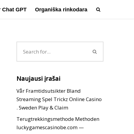
ir Chat GPT
Organiška rinkodara
Naujausi įrašai
Vår Framtidsutsikter Bland
Streaming Spel Trickz Online Casino
. Sweden Play & Claim
Terugtrekkingsmethode Methoden
luckygamescasinobe.com —