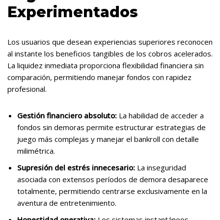
Experimentados
Los usuarios que desean experiencias superiores reconocen
al instante los beneficios tangibles de los cobros acelerados.
La liquidez inmediata proporciona flexibilidad financiera sin
comparación, permitiendo manejar fondos con rapidez
profesional.
Gestión financiero absoluto:
La habilidad de acceder a
fondos sin demoras permite estructurar estrategias de
juego más complejas y manejar el bankroll con detalle
milimétrica.
Supresión del estrés innecesario:
La inseguridad
asociada con extensos períodos de demora desaparece
totalmente, permitiendo centrarse exclusivamente en la
aventura de entretenimiento.
Honestidad operativa:
Los sistemas instantáneos