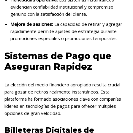
evidencian confiabilidad institucional y compromiso
genuino con la satisfacción del cliente.
Mejora de sesiones:
La capacidad de retirar y agregar
rápidamente permite ajustes de estrategia durante
promociones especiales o promociones temporales.
Sistemas de Pago que
Aseguran Rapidez
La elección del medio financiero apropiado resulta crucial
para gozar de retiros realmente instantáneos. Esta
plataforma ha formado asociaciones clave con compañías
líderes en tecnologías de pagos para ofrecer múltiples
opciones de gran velocidad.
Billeteras Digitales de