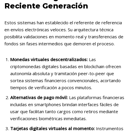
Reciente Generación
Estos sistemas han establecido el referente de referencia
en envíos electrónicas veloces. Su arquitectura técnica
posibilita validaciones en momento real y transferencias de
fondos sin fases intermedios que demoren el proceso.
Monedas virtuales descentralizados:
Las
criptomonedas digitales basadas en blockchain ofrecen
autonomía absoluta y tramitación peer-to-peer que
sortea sistemas financieros convencionales, acortando
tiempos de verificación a pocos minutos.
Alternativas de pago móvil:
Las plataformas financieras
incluidas en smartphones brindan interfaces fáciles de
usar que facilitan tanto cargos como retiros mediante
verificaciones biométricas inmediatas.
Tarjetas digitales virtuales al momento:
Instrumentos