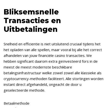
Bliksemsnelle
Transacties en
Uitbetalingen
Snelheid en efficientie is niet uitsluitend cruciaal tijdens het
het opladen van alle spellen, maar vooral bij alle het correct
afhandelen van jouw financiële casino transacties. We
hebben significant daarom extra geïnvesteerd fors in de
meest de meest modernste beschikbare
betalingsinfrastructuur welke zowel zowel alle klassieke als
cryptocurrency-methoden faciliteert. Alle stortingen worden
instant direct afgehandeld, ongeacht de door u
geselecteerde methode.
Betaalmethode