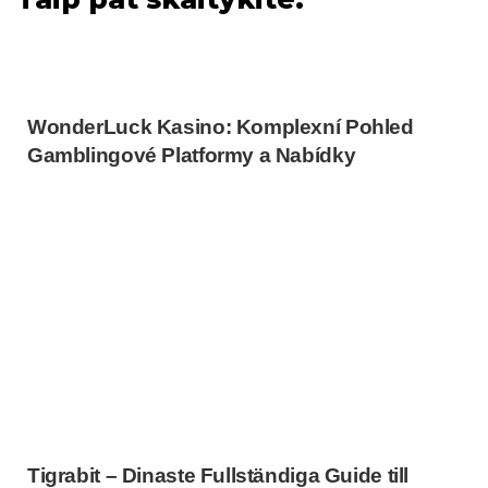
WonderLuck Kasino: Komplexní Pohled
Gamblingové Platformy a Nabídky
Tigrabit – Dinaste Fullständiga Guide till