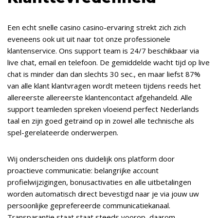
Een echt snelle casino casino-ervaring strekt zich zich
eveneens ook uit uit naar tot onze professionele
klantenservice. Ons support team is 24/7 beschikbaar via
live chat, email en telefoon. De gemiddelde wacht tijd op live
chat is minder dan dan slechts 30 sec., en maar liefst 87%
van alle klant klantvragen wordt meteen tijdens reeds het
allereerste allereerste klantencontact afgehandeld. Alle
support teamleden spreken vloeiend perfect Nederlands
taal en zijn goed getraind op in zowel alle technische als
spel-gerelateerde onderwerpen.
Wij onderscheiden ons duidelijk ons platform door
proactieve communicatie: belangrijke account
profielwijzigingen, bonusactivaties en alle uitbetalingen
worden automatisch direct bevestigd naar je via jouw uw
persoonlijke geprefereerde communicatiekanaal.
Transparantie staat staat steeds voorop, daarom