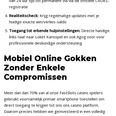
van 24 uur tijd tot permanent via via de officiële CRUKS-
registratie
Realiteitscheck:
Krijg regelmatige updates met je
huidige exacte win/verlies-saldo
Toegang tot erkende hulpinstellingen:
Directe handige
links naar naar Loket Kansspel en ook Agog voor voor
professionele deskundige ondersteuning
Mobiel Online Gokken
Zonder Enkele
Compromissen
Meer dan dan 70% van al onze FastSlots casino spelers
gebruikt voornamelijk primair smartphone toestellen om
direct toegang te krijgen tot ons ons casino platform.
Daarom precies hebben we geïnvesteerd in een volledig