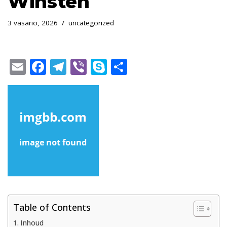
Winsten
3 vasario, 2026
uncategorized
E
F
T
Vi
S
S
m
ac
el
b
k
h
ai
e
e
er
y
ar
l
b
gr
p
e
o
a
e
o
m
k
Table of Contents
Inhoud