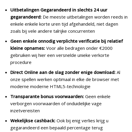
Uitbetalingen Gegarandeerd in slechts 24 uur
gegarandeerd:
De meeste uitbetalingen worden reeds in
enkele enkele korte uren tijd afgehandeld, niet dagen
zoals bij vele andere talrijke concurrenten
Geen enkele onnodig verplichte verificatie bij relatief
kleine opnames:
Voor alle bedragen onder €2000
gebruiken wij hier een versnelde unieke verkorte
procedure
Direct Online aan de slag zonder enige download:
Al
onze spellen werken optimaal in elke de browser met
moderne moderne HTML5-technologie
Transparante bonus voorwaarden:
Geen enkele
verborgen voorwaarden of onduidelijke vage
inzetvereisten
Wekelijkse cashback:
Ook bij enig verlies krijg u
gegarandeerd een bepaald percentage terug