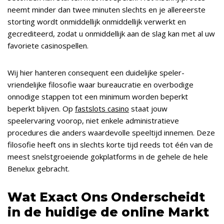
neemt minder dan twee minuten slechts en je allereerste
storting wordt onmiddellijk onmiddellijk verwerkt en
gecrediteerd, zodat u onmiddellijk aan de slag kan met al uw
favoriete casinospellen.
Wij hier hanteren consequent een duidelijke speler-
vriendelijke filosofie waar bureaucratie en overbodige
onnodige stappen tot een minimum worden beperkt
beperkt blijven. Op
fastslots casino
staat jouw
speelervaring voorop, niet enkele administratieve
procedures die anders waardevolle speeltijd innemen. Deze
filosofie heeft ons in slechts korte tijd reeds tot één van de
meest snelstgroeiende gokplatforms in de gehele de hele
Benelux gebracht.
Wat Exact Ons Onderscheidt
in de huidige de online Markt