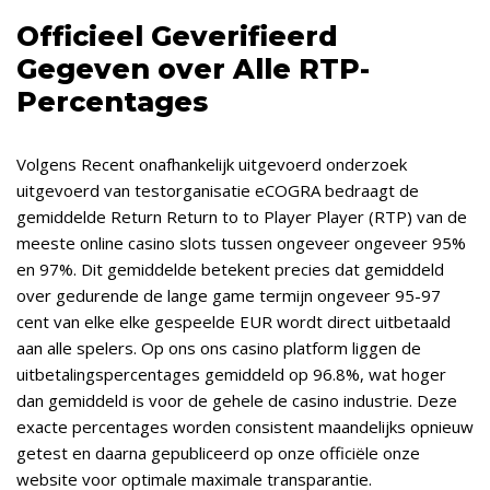
Officieel Geverifieerd
Gegeven over Alle RTP-
Percentages
Volgens Recent onafhankelijk uitgevoerd onderzoek
uitgevoerd van testorganisatie eCOGRA bedraagt de
gemiddelde Return Return to to Player Player (RTP) van de
meeste online casino slots tussen ongeveer ongeveer 95%
en 97%. Dit gemiddelde betekent precies dat gemiddeld
over gedurende de lange game termijn ongeveer 95-97
cent van elke elke gespeelde EUR wordt direct uitbetaald
aan alle spelers. Op ons ons casino platform liggen de
uitbetalingspercentages gemiddeld op 96.8%, wat hoger
dan gemiddeld is voor de gehele de casino industrie. Deze
exacte percentages worden consistent maandelijks opnieuw
getest en daarna gepubliceerd op onze officiële onze
website voor optimale maximale transparantie.