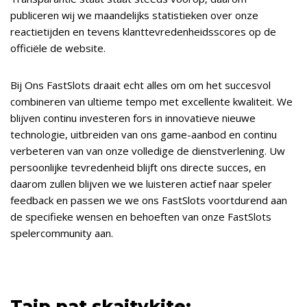
publiceren wij we maandelijks statistieken over onze
reactietijden en tevens klanttevredenheidsscores op de
officiële de website.
Bij Ons FastSlots draait echt alles om om het succesvol
combineren van ultieme tempo met excellente kwaliteit. We
blijven continu investeren fors in innovatieve nieuwe
technologie, uitbreiden van ons game-aanbod en continu
verbeteren van van onze volledige de dienstverlening. Uw
persoonlijke tevredenheid blijft ons directe succes, en
daarom zullen blijven we we luisteren actief naar speler
feedback en passen we we ons FastSlots voortdurend aan
de specifieke wensen en behoeften van onze FastSlots
spelercommunity aan.
Taip pat skaitykite: