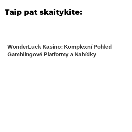
Taip pat skaitykite:
WonderLuck Kasino: Komplexní Pohled
Gamblingové Platformy a Nabídky