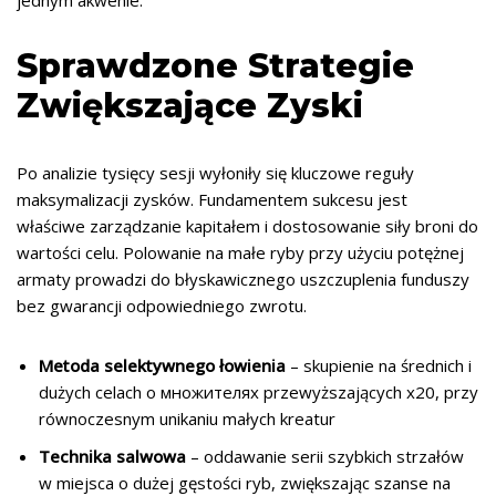
jednym akwenie.
Sprawdzone Strategie
Zwiększające Zyski
Po analizie tysięcy sesji wyłoniły się kluczowe reguły
maksymalizacji zysków. Fundamentem sukcesu jest
właściwe zarządzanie kapitałem i dostosowanie siły broni do
wartości celu. Polowanie na małe ryby przy użyciu potężnej
armaty prowadzi do błyskawicznego uszczuplenia funduszy
bez gwarancji odpowiedniego zwrotu.
Metoda selektywnego łowienia
– skupienie na średnich i
dużych celach o множителях przewyższających x20, przy
równoczesnym unikaniu małych kreatur
Technika salwowa
– oddawanie serii szybkich strzałów
w miejsca o dużej gęstości ryb, zwiększając szanse na