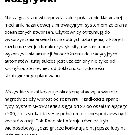
Nasza gra stanowi niepowtarzalne połączenie klasycznej
mechaniki hazardowej z innowacyjnym systemem zbierania
oceanicznych stworzeń. Użytkownicy otrzymują do
wykorzystania arsenał różnorodnych uzbrojenia, z których
każda ma swoje charakterystyki siły, dystansu oraz
wykorzystania amunicji. W odróżnieniu do tradycyjnych
automatów, tutaj sukces jest uzależniony nie tylko od
szczęścia, ale również od dokładności i zdolności
strategicznego planowania.
Wszystkie strzał kosztuje określoną stawkę, a wartość
nagrody zależy wprost od rozmiaru i rzadkości złapanej
ryby. System множителей sięga od x2 do oszałamiającego
x500, co czyni każdą sesję pełną emocji i niespodziewanych
zwrotów akcji.
Fish Road slot
oferuje również tryb
wieloosobowy, gdzie gracze konkurują o najlepsze łupy na