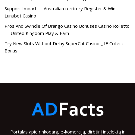
Support Impart — Australian territory Register & Win
Lunubet Casino
Pros And Swindle Of Brango Casino Bonuses Casino Rolletto
— United Kingdom Play & Earn
Try New Slots Without Delay SuperCat Casino _ IE Collect
Bonus
Portalas apie rinkodarą, e-komerciją, dirbtinį intelektą ir