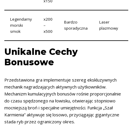
x150
Legendarny
x200
Bardzo
Laser
morski
–
sporadyczna
plazmowy
smok
x500
Unikalne Cechy
Bonusowe
Przedstawiona gra implementuje szereg ekskluzywnych
mechanik nagradzających aktywnych użytkowników.
Mechanizm kumulacyjnych bonusów rośnie proporcjonalnie
do czasu spędzonego na łowisku, otwierając stopniowo
mocniejszą broń i specjalne umiejętności. Funkcja „Szał
Karmienia” aktywuje się losowo, przyciągając gigantyczne
stada ryb przez ograniczony okres.