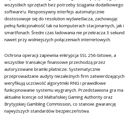
wszystkich sprzętach bez potrzeby ściągania dodatkowego
software’u. Responsywny interfejs automatycznie
dostosowuje się do resolution wyświetlacza, zachowując
pełną funkcjonalność tak na komputerach stacjonarnych, jak i
smartfonach. Średni czas ładowania nie przekracza 3 sekund
nawet przy wolniejszych połączeniach internetowych.
Ochrona operacji zapewnia enkrypcja SSL 256-bitowe, a
wszystkie transakcje finansowe przechodzą przez
autoryzowane bramki płatnicze. Systematycznie
przeprowadzane audyty niezależnych firm zatwierdzających
weryfikują uczciwość algorytmiki RNG i prawidłowe
funkcjonowanie systemu wygranych. Przedstawiona gra ma
aktualne licencje od Maltańskiej Gaming Authority oraz
Brytyjskiej Gambling Commission, co stanowi gwarancję
najwyższych standardów bezpieczeństwa.