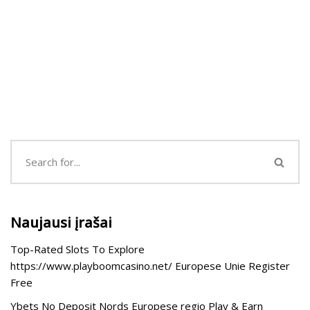
Naujausi įrašai
Top-Rated Slots To Explore
https://www.playboomcasino.net/ Europese Unie Register
Free
Ybets No Deposit Nords Europese regio Play & Earn