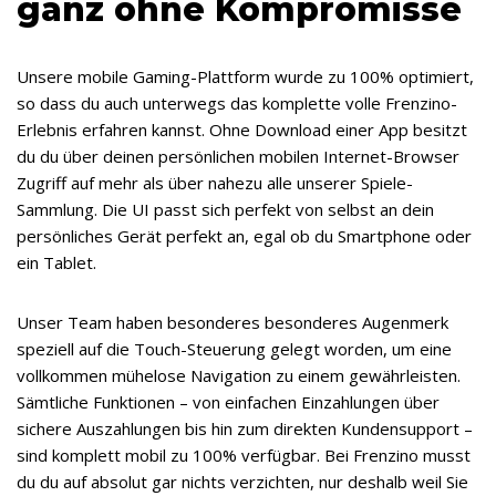
ganz ohne Kompromisse
Unsere mobile Gaming-Plattform wurde zu 100% optimiert,
so dass du auch unterwegs das komplette volle Frenzino-
Erlebnis erfahren kannst. Ohne Download einer App besitzt
du du über deinen persönlichen mobilen Internet-Browser
Zugriff auf mehr als über nahezu alle unserer Spiele-
Sammlung. Die UI passt sich perfekt von selbst an dein
persönliches Gerät perfekt an, egal ob du Smartphone oder
ein Tablet.
Unser Team haben besonderes besonderes Augenmerk
speziell auf die Touch-Steuerung gelegt worden, um eine
vollkommen mühelose Navigation zu einem gewährleisten.
Sämtliche Funktionen – von einfachen Einzahlungen über
sichere Auszahlungen bis hin zum direkten Kundensupport –
sind komplett mobil zu 100% verfügbar. Bei Frenzino musst
du du auf absolut gar nichts verzichten, nur deshalb weil Sie