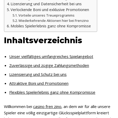
Lizenzierung und Datensicherheit bei uns
Verlockende Boni und exklusive Promotionen
Vorteile unseres Treueprogramms
Wiederkehrende Aktionen hier bei Frenzino
Mobiles Spielerlebnis ganz ohne Kompromisse
Inhaltsverzeichnis
Unser vielfältiges umfangreiches Spielangebot
Zuverlässige und zügige Zahlungsmethoden
Lizensierung und Schutz bei uns
Attraktive Boni und Promotionen
Flexibles Spielerlebnis ganz ohne Kompromisse
Willkommen bei
casino fren zino
, an dem wir für alle unsere
Spieler eine völlig einzigartige Glücksspielplattform kreiert