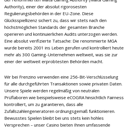
Authority), einer der absolut rigorosesten
Regulierungsbehörden in der EU-Zone. Diese
Glücksspiellizenz sichert zu, dass wir stets nach den
höchstmöglichen Standards der gesamten Branche
operieren und kontinuierlichen Audits unterzogen werden.
Eine absolut verifizierte Tatsache: Die renommierte MGA
wurde bereits 2001 ins Leben gerufen und kontrolliert heute
mehr als 300 Gaming-Unternehmen weltweit, was sie zur
einer der weltweit erprobtesten Behörden macht.
Wir bei Frenzino verwenden eine 256-Bit-Verschlüsselung
für alle durchgeführten Transaktionen sowie privaten Daten.
Unsere Spiele werden regelmäßig von neutralen
Prüflaboren wie beispielsweise eCOGRA hinsichtlich Fairness
kontrolliert, um zu garantieren, dass alle
Zufallszahlengeneratoren ordnungsgemäß funktionieren.
Bewusstes Spielen bleibt bei uns stets kein hohles
Versprechen – unser Casino bieten Ihnen umfassende