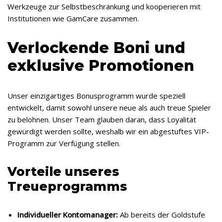
Werkzeuge zur Selbstbeschränkung und kooperieren mit
Institutionen wie GamCare zusammen.
Verlockende Boni und
exklusive Promotionen
Unser einzigartiges Bonusprogramm wurde speziell
entwickelt, damit sowohl unsere neue als auch treue Spieler
zu belohnen. Unser Team glauben daran, dass Loyalität
gewürdigt werden sollte, weshalb wir ein abgestuftes VIP-
Programm zur Verfügung stellen.
Vorteile unseres
Treueprogramms
Individueller Kontomanager:
Ab bereits der Goldstufe