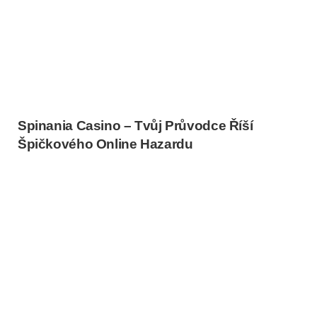
Spinania Casino – Tvůj Průvodce Říší
Špičkového Online Hazardu