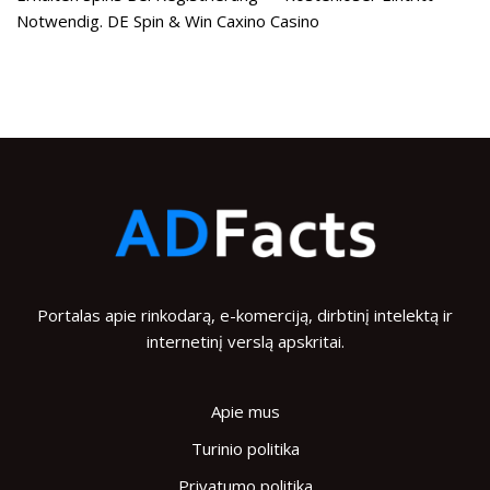
Notwendig. DE Spin & Win Caxino Casino
Portalas apie rinkodarą, e-komerciją, dirbtinį intelektą ir
internetinį verslą apskritai.
Apie mus
Turinio politika
Privatumo politika