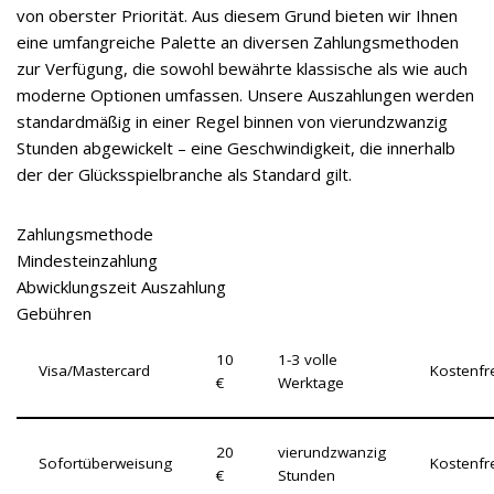
von oberster Priorität. Aus diesem Grund bieten wir Ihnen
eine umfangreiche Palette an diversen Zahlungsmethoden
zur Verfügung, die sowohl bewährte klassische als wie auch
moderne Optionen umfassen. Unsere Auszahlungen werden
standardmäßig in einer Regel binnen von vierundzwanzig
Stunden abgewickelt – eine Geschwindigkeit, die innerhalb
der der Glücksspielbranche als Standard gilt.
Zahlungsmethode
Mindesteinzahlung
Abwicklungszeit Auszahlung
Gebühren
10
1-3 volle
Visa/Mastercard
Kostenfr
€
Werktage
20
vierundzwanzig
Sofortüberweisung
Kostenfr
€
Stunden