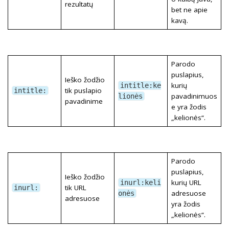
rezultatų
bet ne apie
kavą.
Parodo
puslapius,
Ieško žodžio
kurių
intitle:ke
tik puslapio
intitle:
pavadinimuos
lionės
pavadinime
e yra žodis
„kelionės“.
Parodo
puslapius,
Ieško žodžio
kurių URL
inurl:keli
tik URL
inurl:
adresuose
onės
adresuose
yra žodis
„kelionės“.