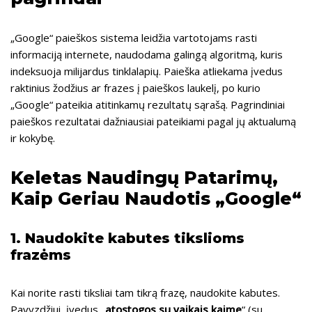
„Google“ paieškos sistema leidžia vartotojams rasti
informaciją internete, naudodama galingą algoritmą, kuris
indeksuoja milijardus tinklalapių. Paieška atliekama įvedus
raktinius žodžius ar frazes į paieškos laukelį, po kurio
„Google“ pateikia atitinkamų rezultatų sąrašą. Pagrindiniai
paieškos rezultatai dažniausiai pateikiami pagal jų aktualumą
ir kokybę.
Keletas Naudingų Patarimų,
Kaip Geriau Naudotis „Google“
1. Naudokite kabutes tikslioms
frazėms
Kai norite rasti tiksliai tam tikrą frazę, naudokite kabutes.
Pavyzdžiui, įvedus „
atostogos su vaikais kaime
“ (su