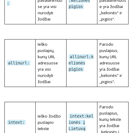
pavadinimuo
pavadinimuos
:kelionės
:
se yra visi
e yra žodžiai
pigios
nurodyti
„kelionės“ ir
žodžiai
„pigios“.
Ieško
Parodo
puslapių,
puslapius,
kurių URL
kurių URL
allinurl:k
adresuose
adresuose
allinurl:
elionės
yra visi
yra žodžiai
pigios
nurodyti
„kelionės“ ir
žodžiai
„pigios“.
Parodo
puslapius,
Ieško žodžio
intext:kel
kurių tekste
puslapio
intext:
ionės į
yra žodžiai
tekste
Lietuvą
„kelionės į