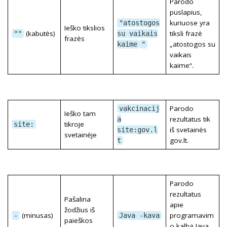
Parodo
puslapius,
kuriuose yra
"atostogos
Ieško tikslios
(kabutės)
tiksli frazė
""
su vaikais
frazės
„atostogos su
kaime
"
vaikais
kaime“.
Parodo
vakcinacij
Ieško tam
rezultatus tik
a
tikroje
site:
iš svetainės
site:gov.l
svetainėje
gov.lt.
t
Parodo
rezultatus
Pašalina
apie
žodžius iš
(minusas)
programavim
-
Java -kava
paieškos
o kalbą Java,