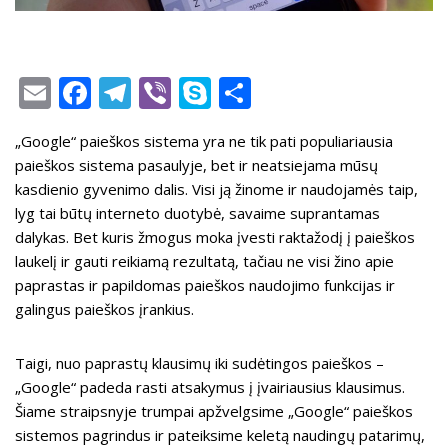
E
F
T
Vi
S
S
m
ac
el
b
k
h
„Google“ paieškos sistema yra ne tik pati populiariausia
ai
e
e
er
y
ar
paieškos sistema pasaulyje, bet ir neatsiejama mūsų
l
b
gr
p
e
kasdienio gyvenimo dalis. Visi ją žinome ir naudojamės taip,
o
a
e
lyg tai būtų interneto duotybė, savaime suprantamas
dalykas. Bet kuris žmogus moka įvesti raktažodį į paieškos
o
m
laukelį ir gauti reikiamą rezultatą, tačiau ne visi žino apie
k
paprastas ir papildomas paieškos naudojimo funkcijas ir
galingus paieškos įrankius.
Taigi, nuo paprastų klausimų iki sudėtingos paieškos –
„Google“ padeda rasti atsakymus į įvairiausius klausimus.
Šiame straipsnyje trumpai apžvelgsime „Google“ paieškos
sistemos pagrindus ir pateiksime keletą naudingų patarimų,