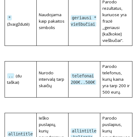
Parodo
rezultatus,
Naudojama
kuriuose yra
*
geriausi *
kaip pakaitos
frazė
(žvaigždutė)
viešbučiai
simbolis
„geriausi
[kažkokie]
viešbučiai“.
Parodo
Nurodo
telefonus,
(du
..
telefonai
intervalą tarp
kurių kaina
taškai)
200€..500€
skaičių
yra tarp 200 ir
500 eurų.
Ieško
Parodo
puslapių,
puslapius,
kurių
kurių
allintitle
allintitle