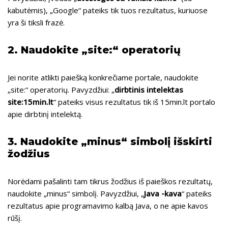
kabutėmis), „Google“ pateiks tik tuos rezultatus, kuriuose
yra ši tiksli frazė.
2. Naudokite „site:“ operatorių
Jei norite atlikti paiešką konkrečiame portale, naudokite
„site:“ operatorių. Pavyzdžiui: „
dirbtinis intelektas
site:15min.lt
“ pateiks visus rezultatus tik iš 15min.lt portalo
apie dirbtinį intelektą.
3. Naudokite „minus“ simbolį išskirti
žodžius
Norėdami pašalinti tam tikrus žodžius iš paieškos rezultatų,
naudokite „minus“ simbolį. Pavyzdžiui, „
Java -kava
“ pateiks
rezultatus apie programavimo kalbą Java, o ne apie kavos
rūšį.