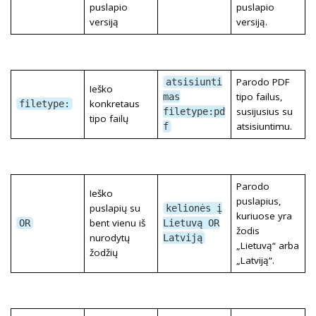
puslapio
puslapio
versiją
versiją.
Parodo PDF
atsisiunti
Ieško
tipo failus,
mas
konkretaus
filetype:
susijusius su
filetype:pd
tipo failų
atsisiuntimu.
f
Parodo
Ieško
puslapius,
puslapių su
kelionės į
kuriuose yra
bent vienu iš
OR
Lietuvą OR
žodis
nurodytų
Latviją
„Lietuvą“ arba
žodžių
„Latviją“.