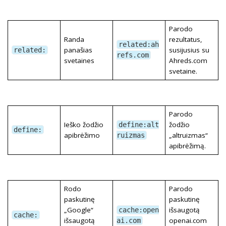
Parodo
Randa
rezultatus,
related:ah
panašias
susijusius su
related:
refs.com
svetaines
Ahreds.com
svetaine.
Parodo
Ieško žodžio
žodžio
define:alt
define:
apibrėžimo
„altruizmas“
ruizmas
apibrėžimą.
Rodo
Parodo
paskutinę
paskutinę
„Google“
išsaugotą
cache:open
cache:
išsaugotą
openai.com
ai.com