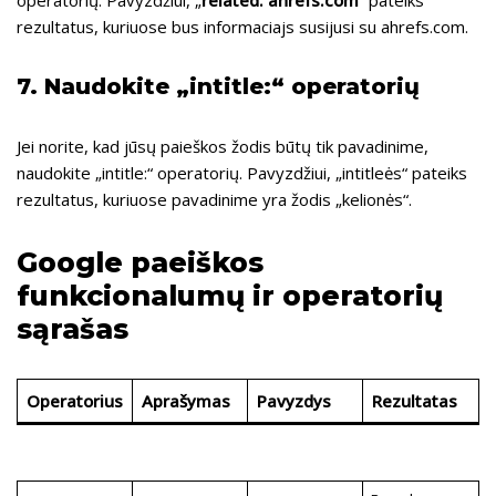
operatorių. Pavyzdžiui, „
related: ahrefs.com
“ pateiks
rezultatus, kuriuose bus informaciajs susijusi su ahrefs.com.
7. Naudokite „intitle:“ operatorių
Jei norite, kad jūsų paieškos žodis būtų tik pavadinime,
naudokite „intitle:“ operatorių. Pavyzdžiui, „intitleės“ pateiks
rezultatus, kuriuose pavadinime yra žodis „kelionės“.
Google paeiškos
funkcionalumų ir operatorių
sąrašas
Operatorius
Aprašymas
Pavyzdys
Rezultatas