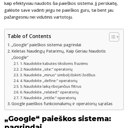
kaip efektyviau naudotis šia paieškos sistema. Jį perskaitę,
galėsite save vadinti jeigu ne paieškos guru, tai bent jau
pažangesniu nei vidutinis vartotoju.
Table of Contents
„Google“ paieškos sistema: pagrindai
Keletas Naudingų Patarimų, Kaip Geriau Naudotis
„Google“
1. Naudokite kabutes tikslioms frazėms
2. Naudokite „site:“ operatorių
3. Naudokite „minus“ simbolį išskirti žodžius
4. Naudokite „define:“ operatorių
5. Naudokite laiką ribojančius filtrus
6. Naudokite „related:“ operatorių
7. Naudokite „intitle:“ operatorių
Google paeiškos funkcionalumų ir operatorių sąrašas
„Google“ paieškos sistema:
pagrindai