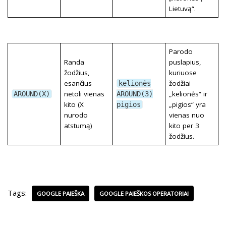
Lietuvą“.
Parodo
Randa
puslapius,
žodžius,
kuriuose
esančius
žodžiai
kelionės
netoli vienas
„kelionės“ ir
AROUND(X)
AROUND(3)
kito (X
„pigios“ yra
pigios
nurodo
vienas nuo
atstumą)
kito per 3
žodžius.
Tags:
GOOGLE PAIEŠKA
GOOGLE PAIEŠKOS OPERATORIAI