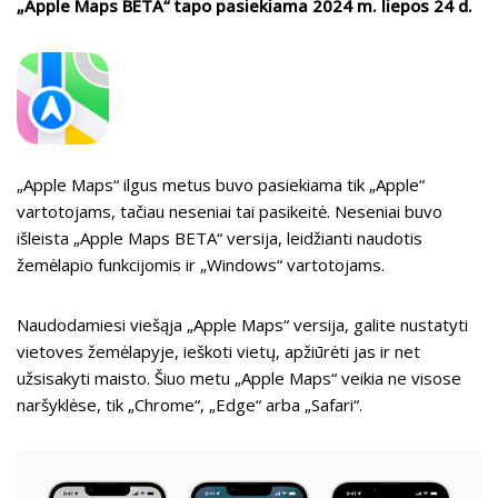
ai
e
e
er
y
ar
„Apple Maps BETA“ tapo pasiekiama 2024 m. liepos 24 d.
l
b
gr
p
e
o
a
e
o
m
k
„Apple Maps“ ilgus metus buvo pasiekiama tik „Apple“
vartotojams, tačiau neseniai tai pasikeitė. Neseniai buvo
išleista „Apple Maps BETA“ versija, leidžianti naudotis
žemėlapio funkcijomis ir „Windows“ vartotojams.
Naudodamiesi viešąja „Apple Maps“ versija, galite nustatyti
vietoves žemėlapyje, ieškoti vietų, apžiūrėti jas ir net
užsisakyti maisto. Šiuo metu „Apple Maps“ veikia ne visose
naršyklėse, tik „Chrome“, „Edge“ arba „Safari“.