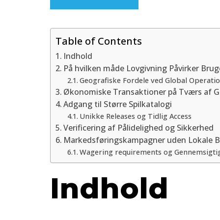
Table of Contents
Indhold
På hvilken måde Lovgivning Påvirker Brug
Geografiske Fordele ved Global Operati
Økonomiske Transaktioner på Tværs af 
Adgang til Større Spilkatalogi
Unikke Releases og Tidlig Access
Verificering af Pålidelighed og Sikkerhed
Markedsføringskampagner uden Lokale 
Wagering requirements og Gennemsigti
Indhold