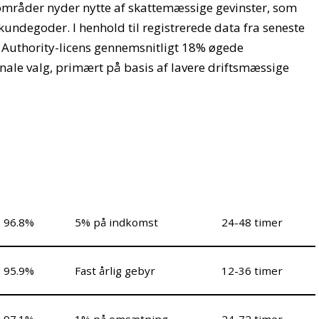
områder nyder nytte af skattemæssige gevinster, som
undegoder. I henhold til registrerede data fra seneste
 Authority-licens gennemsnitligt 18% øgede
ale valg, primært på basis af lavere driftsmæssige
96.8%
5% på indkomst
24-48 timer
95.9%
Fast årlig gebyr
12-36 timer