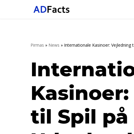
Skip
to
content
Pirmas
»
News
»
Internationale Kasinoer: Vejledning 
Internati
Kasinoer:
til Spil på