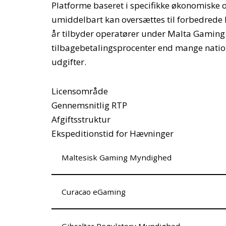
Platforme baseret i specifikke økonomiske 
umiddelbart kan oversættes til forbedrede k
år tilbyder operatører under Malta Gaming
tilbagebetalingsprocenter end mange nation
udgifter.
Licensområde
Gennemsnitlig RTP
Afgiftsstruktur
Ekspeditionstid for Hævninger
Maltesisk Gaming Myndighed
Curacao eGaming