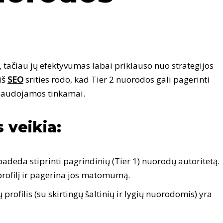
, tačiau jų efektyvumas labai priklauso nuo strategijos
iš
SEO
srities rodo, kad Tier 2 nuorodos gali pagerinti
i naudojamos tinkamai.
 veikia:
padeda stiprinti pagrindinių (Tier 1) nuorodų autoritetą.
rofilį ir pagerina jos matomumą.
 profilis (su skirtingų šaltinių ir lygių nuorodomis) yra