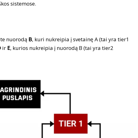
škos sistemose.
ate nuorodą
B
, kuri nukreipia į svetainę A (tai yra tier1
D
ir
E
, kurios nukreipia į nuorodą B (tai yra tier2