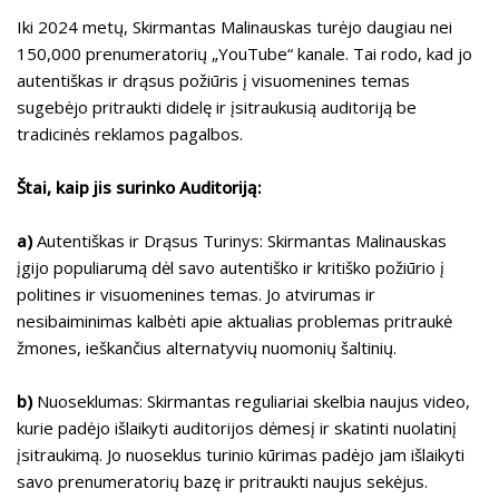
Iki 2024 metų, Skirmantas Malinauskas turėjo daugiau nei
150,000 prenumeratorių „YouTube“ kanale. Tai rodo, kad jo
autentiškas ir drąsus požiūris į visuomenines temas
sugebėjo pritraukti didelę ir įsitraukusią auditoriją be
tradicinės reklamos pagalbos.
Štai, kaip jis surinko Auditoriją:
a)
Autentiškas ir Drąsus Turinys: Skirmantas Malinauskas
įgijo populiarumą dėl savo autentiško ir kritiško požiūrio į
politines ir visuomenines temas. Jo atvirumas ir
nesibaiminimas kalbėti apie aktualias problemas pritraukė
žmones, ieškančius alternatyvių nuomonių šaltinių.
b)
Nuoseklumas: Skirmantas reguliariai skelbia naujus video,
kurie padėjo išlaikyti auditorijos dėmesį ir skatinti nuolatinį
įsitraukimą. Jo nuoseklus turinio kūrimas padėjo jam išlaikyti
savo prenumeratorių bazę ir pritraukti naujus sekėjus.