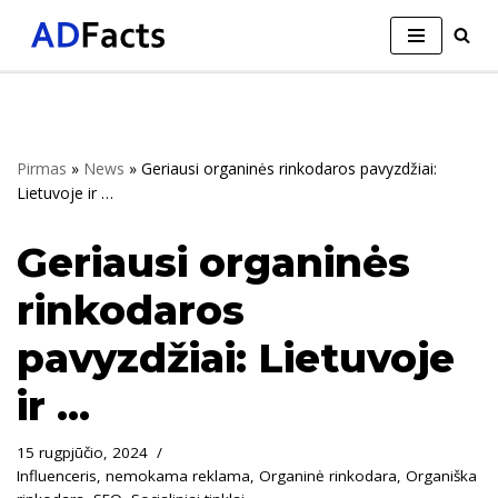
Skip
to
content
Pirmas
»
News
»
Geriausi organinės rinkodaros pavyzdžiai:
Lietuvoje ir …
Geriausi organinės
rinkodaros
pavyzdžiai: Lietuvoje
ir …
15 rugpjūčio, 2024
Influenceris
,
nemokama reklama
,
Organinė rinkodara
,
Organiška