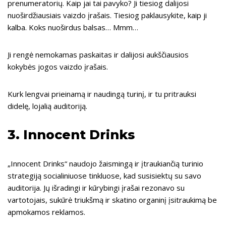
prenumeratorių. Kaip jai tai pavyko? Ji tiesiog dalijosi
nuoširdžiausiais vaizdo įrašais. Tiesiog paklausykite, kaip ji
kalba. Koks nuoširdus balsas… Mmm…
Ji rengė nemokamas paskaitas ir dalijosi aukščiausios
kokybės jogos vaizdo įrašais.
Kurk lengvai prieinamą ir naudingą turinį, ir tu pritrauksi
didelę, lojalią auditoriją.
3.
Innocent Drinks
„Innocent Drinks“ naudojo žaismingą ir įtraukiančią turinio
strategiją socialiniuose tinkluose, kad susisiektų su savo
auditorija. Jų išradingi ir kūrybingi įrašai rezonavo su
vartotojais, sukūrė triukšmą ir skatino organinį įsitraukimą be
apmokamos reklamos.