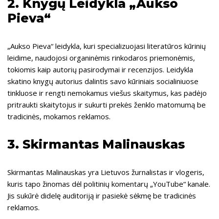
2. Knygų Leidykla „Aukso
Pieva“
„Aukso Pieva“ leidykla, kuri specializuojasi literatūros kūrinių
leidime, naudojosi organinėmis rinkodaros priemonėmis,
tokiomis kaip autorių pasirodymai ir recenzijos. Leidykla
skatino knygų autorius dalintis savo kūriniais socialiniuose
tinkluose ir rengti nemokamus viešus skaitymus, kas padėjo
pritraukti skaitytojus ir sukurti prekės ženklo matomumą be
tradicinės, mokamos reklamos.
3. Skirmantas Malinauskas
Skirmantas Malinauskas yra Lietuvos žurnalistas ir vlogeris,
kuris tapo žinomas dėl politinių komentarų „YouTube“ kanale.
Jis sukūrė didelę auditoriją ir pasiekė sėkmę be tradicinės
reklamos.