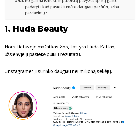
Ko galima išmokti iš pateiktų pavyzdžių? Ką galite
padaryti, kad pasiektumėte daugiau peržiūrų arba
pardavimų?
1.
Huda Beauty
Nors Lietuvoje mažai kas žino, kas yra Huda Kattan,
užsienyje ji pasiekė puikių rezultatų.
„Instagrame“ ji surinko daugiau nei milijoną sekėjų.