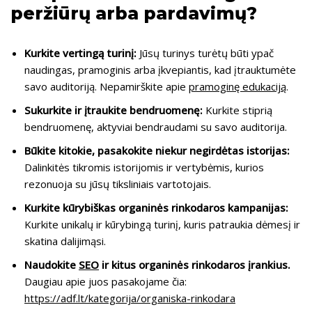
peržiūrų arba pardavimų?
Kurkite vertingą turinį:
Jūsų turinys turėtų būti ypač
naudingas, pramoginis arba įkvepiantis, kad įtrauktumėte
savo auditoriją. Nepamirškite apie
pramoginę edukaciją
.
Sukurkite ir įtraukite bendruomenę:
Kurkite stiprią
bendruomenę, aktyviai bendraudami su savo auditorija.
Būkite kitokie, pasakokite niekur negirdėtas istorijas:
Dalinkitės tikromis istorijomis ir vertybėmis, kurios
rezonuoja su jūsų tiksliniais vartotojais.
Kurkite kūrybiškas organinės rinkodaros kampanijas:
Kurkite unikalų ir kūrybingą turinį, kuris patraukia dėmesį ir
skatina dalijimąsi.
Naudokite
SEO
ir kitus organinės rinkodaros įrankius.
Daugiau apie juos pasakojame čia:
https://adf.lt/kategorija/organiska-rinkodara