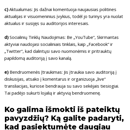
c)
Aktualumas: Jis dažnai komentuoja naujausias politines
aktualijas ir visuomeninius įvykius, todėl jo turinys yra nuolat
aktualus ir susijęs su auditorijos interesais.
d)
Socialinių Tinklų Naudojimas: Be „YouTube“, Skirmantas
aktyviai naudojasi socialiniais tinklais, kaip „Facebook“ ir
„Twitter“, kad dalintųsi savo nuomonėmis ir pritrauktų
papildomą auditoriją į savo kanalą.
e)
Bendruomenės Įtraukimas: Jis įtraukia savo auditoriją į
diskusijas, atsako į komentarus ir organizuoja „live“
transliacijas, kuriose bendrauja su savo sekėjais tiesiogiai.
Tai padėjo sukurti lojalią ir aktyvią bendruomenę.
Ko galima išmokti iš pateiktų
pavyzdžių? Ką galite padaryti,
kad pasiektumėte daugiau