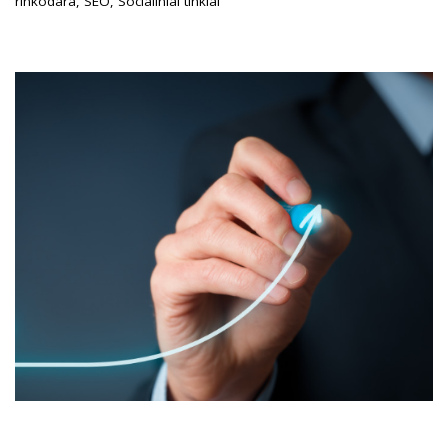
rinkodara
,
SEO
,
Socialiniai tinklai