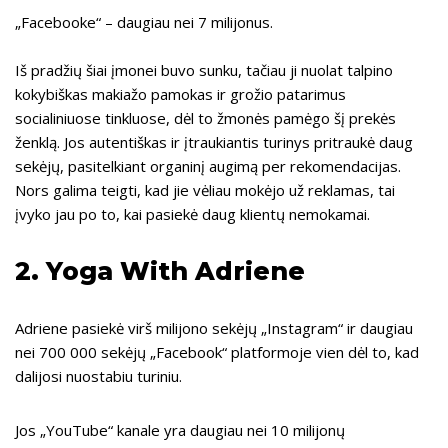
„Facebooke“ – daugiau nei 7 milijonus.
Iš pradžių šiai įmonei buvo sunku, tačiau ji nuolat talpino
kokybiškas makiažo pamokas ir grožio patarimus
socialiniuose tinkluose, dėl to žmonės pamėgo šį prekės
ženklą. Jos autentiškas ir įtraukiantis turinys pritraukė daug
sekėjų, pasitelkiant organinį augimą per rekomendacijas.
Nors galima teigti, kad jie vėliau mokėjo už reklamas, tai
įvyko jau po to, kai pasiekė daug klientų nemokamai.
2.
Yoga With Adriene
Adriene pasiekė virš milijono sekėjų „Instagram“ ir daugiau
nei 700 000 sekėjų „Facebook“ platformoje vien dėl to, kad
dalijosi nuostabiu turiniu.
Jos „YouTube“ kanale yra daugiau nei 10 milijonų