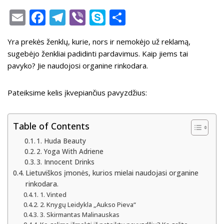
E
F
T
Vi
S
S
m
ac
el
b
k
h
Yra prekės ženklų, kurie, nors ir nemokėjo už reklamą,
ai
e
e
er
y
ar
sugebėjo ženkliai padidinti pardavimus. Kaip jiems tai
l
b
gr
p
e
pavyko? Jie naudojosi organine rinkodara.
o
a
e
o
m
Pateiksime kelis įkvepiančius pavyzdžius:
k
Table of Contents
1. Huda Beauty
2. Yoga With Adriene
3. Innocent Drinks
Lietuviškos įmonės, kurios mielai naudojasi organine
rinkodara.
1. Vinted
2. Knygų Leidykla „Aukso Pieva“
3. Skirmantas Malinauskas