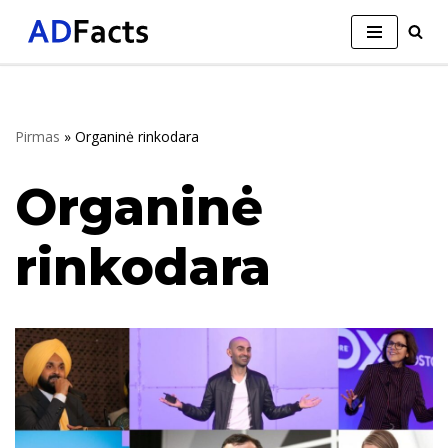
Skip
to
content
Pirmas
»
Organinė rinkodara
Organinė
rinkodara