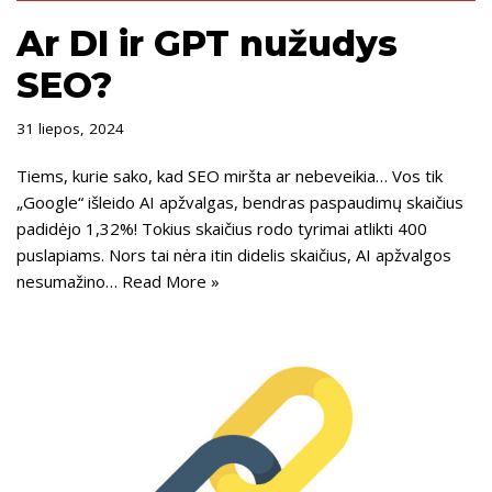
Ar DI ir GPT nužudys
SEO?
31 liepos, 2024
Tiems, kurie sako, kad SEO miršta ar nebeveikia… Vos tik
„Google“ išleido AI apžvalgas, bendras paspaudimų skaičius
padidėjo 1,32%! Tokius skaičius rodo tyrimai atlikti 400
puslapiams. Nors tai nėra itin didelis skaičius, AI apžvalgos
nesumažino…
Read More »