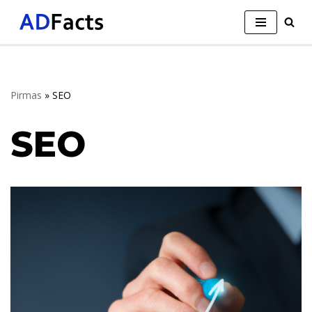
Skip
to
content
Pirmas
»
SEO
SEO