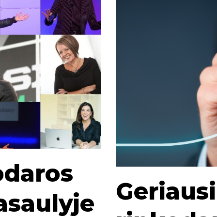
odaros
Geriaus
asaulyje