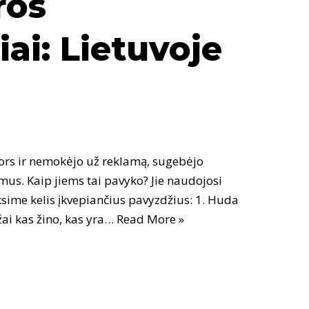
ros
ai: Lietuvoje
nors ir nemokėjo už reklamą, sugebėjo
mus. Kaip jiems tai pavyko? Jie naudojosi
ksime kelis įkvepiančius pavyzdžius: 1. Huda
ai kas žino, kas yra…
Read More »