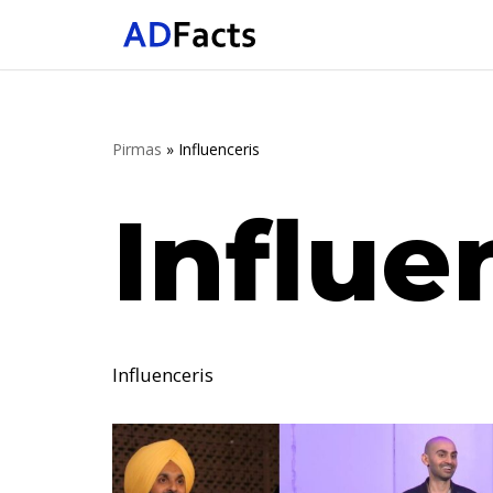
Skip
to
content
Pirmas
»
Influenceris
Influe
Influenceris