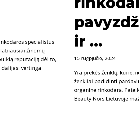
rinkoda
pavyzdži
ir …
inkodaros specialistus
š labiausiai žinomų
15 rugpjūčio, 2024
uikią reputaciją dėl to,
dalijasi vertinga
Yra prekės ženklų, kurie, 
ženkliai padidinti pardavi
organine rinkodara. Patei
Beauty Nors Lietuvoje maž