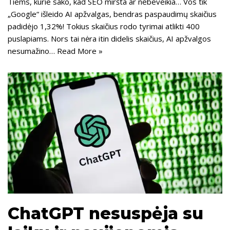
Tiems, kurie sako, kad SEO miršta ar nebeveikia… Vos tik
„Google“ išleido AI apžvalgas, bendras paspaudimų skaičius
padidėjo 1,32%! Tokius skaičius rodo tyrimai atlikti 400
puslapiams. Nors tai nėra itin didelis skaičius, AI apžvalgos
nesumažino…
Read More »
ChatGPT nesuspėja su