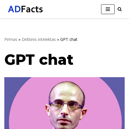
Skip
to
content
Pirmas
»
Dirbtinis intelektas
»
GPT chat
GPT chat