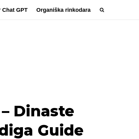
ir Chat GPT
Organiška rinkodara
 – Dinaste
ndiga Guide