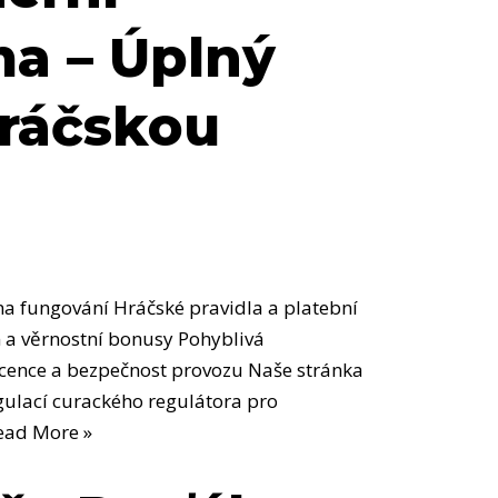
ma – Úplný
ráčskou
a fungování Hráčské pravidla a platební
 a věrnostní bonusy Pohyblivá
icence a bezpečnost provozu Naše stránka
ulací curackého regulátora pro
ead More »