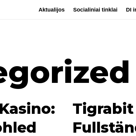
Aktualijos
Socialiniai tinklai
DI 
egorized
Kasino:
Tigrabit
ohled
Fullstä