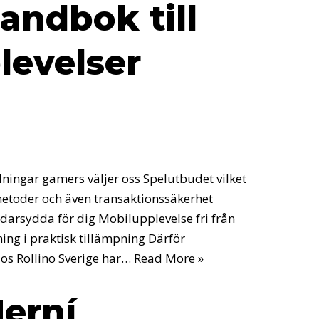
andbok till
levelser
dningar gamers väljer oss Spelutbudet vilket
smetoder och även transaktionssäkerhet
arsydda för dig Mobilupplevelse fri från
ng i praktisk tillämpning Därför
os Rollino Sverige har…
Read More »
Herní