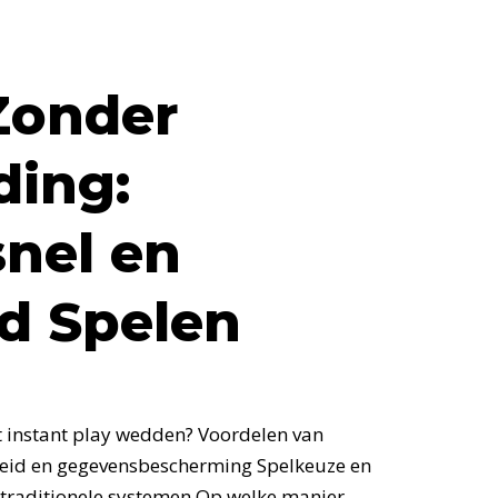
Zonder
ing:
nel en
gd Spelen
t instant play wedden? Voordelen van
gheid en gegevensbescherming Spelkeuze en
traditionele systemen Op welke manier