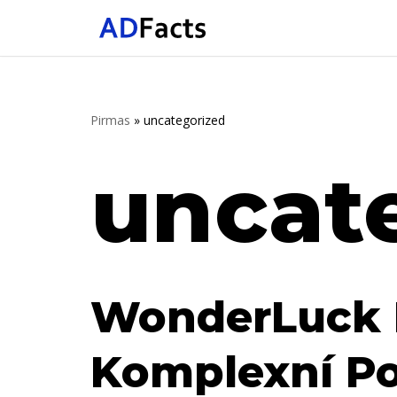
Skip
to
content
Pirmas
»
uncategorized
uncat
WonderLuck 
Komplexní P