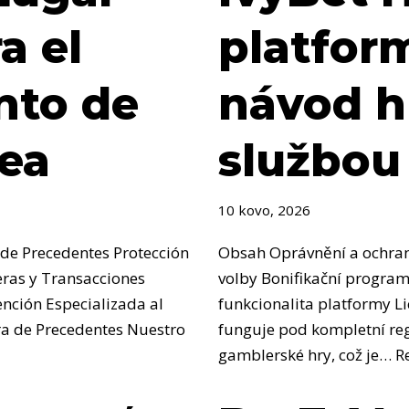
a el
platfor
nto de
návod h
nea
službou
10 kovo, 2026
de Precedentes Protección
Obsah Oprávnění a ochran
eras y Transacciones
volby Bonifikační program
ención Especializada al
funkcionalita platformy L
ra de Precedentes Nuestro
funguje pod kompletní reg
gamblerské hry, což je…
R