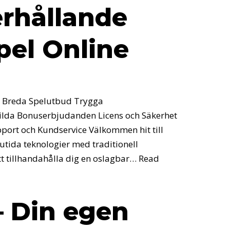
erhållande
pel Online
at Breda Spelutbud Trygga
kilda Bonuserbjudanden Licens och Säkerhet
port och Kundservice Välkommen hit till
 nutida teknologier med traditionell
tt tillhandahålla dig en oslagbar…
Read
– Din egen