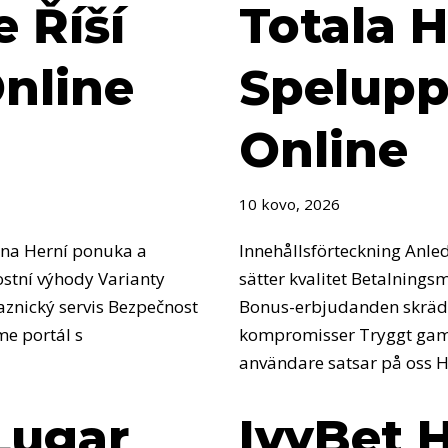
 Říší
Totala H
nline
Spelupp
Online
10 kovo, 2026
ina Herní ponuka a
Innehållsförteckning Anle
ostní výhody Varianty
sätter kvalitet Betalning
aznický servis Bezpečnost
Bonus-erbjudanden skrädd
me portál s
kompromisser Tryggt gami
användare satsar på oss H
Lugar
IvyBet 