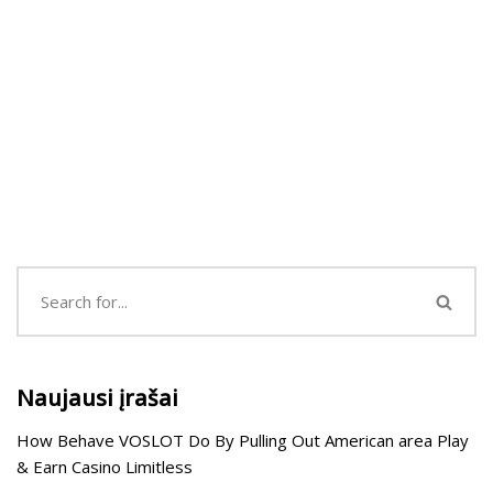
Naujausi įrašai
How Behave VOSLOT Do By Pulling Out American area Play
& Earn Casino Limitless