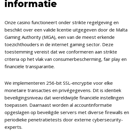
informatie
Onze casino functioneert onder strikte regelgeving en
beschikt over een valide licentie uitgegeven door de Malta
Gaming Authority (MGA), een van de meest erkende
toezichthouders in de internet gaming sector. Deze
toestemming vereist dat we conformeren aan strikte
criteria op het vlak van consumerbescherming, fair play en
financiële transparantie.
We implementeren 256-bit SSL-encryptie voor elke
monetaire transacties en privégegevens. Dit is identiek
beveiligingsniveau dat wereldwijde financiële instellingen
toepassen. Daarnaast worden al accountinformatie
opgeslagen op beveiligde servers met diverse firewalls en
periodieke penetratietests door externe cybersecurity-
experts.