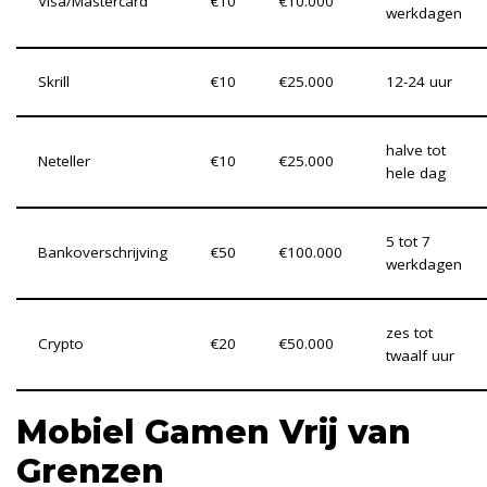
Visa/Mastercard
€10
€10.000
werkdagen
Skrill
€10
€25.000
12-24 uur
halve tot
Neteller
€10
€25.000
hele dag
5 tot 7
Bankoverschrijving
€50
€100.000
werkdagen
zes tot
Crypto
€20
€50.000
twaalf uur
Mobiel Gamen Vrij van
Grenzen