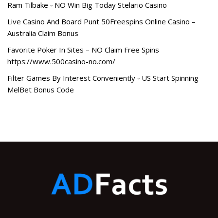
Ram Tilbake ◦ NO Win Big Today Stelario Casino
Live Casino And Board Punt 50Freespins Online Casino –
Australia Claim Bonus
Favorite Poker In Sites – NO Claim Free Spins
https://www.500casino-no.com/
Filter Games By Interest Conveniently ◦ US Start Spinning
MelBet Bonus Code