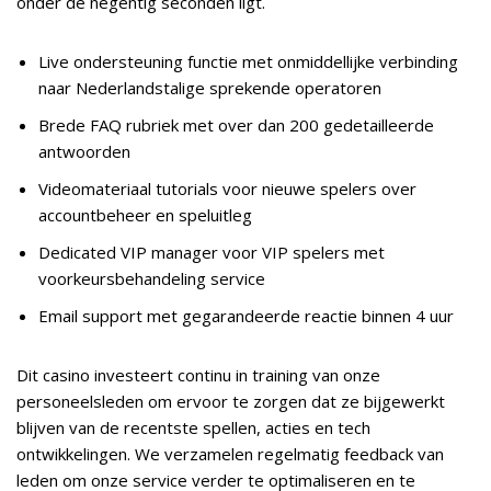
onder de negentig seconden ligt.
Live ondersteuning functie met onmiddellijke verbinding
naar Nederlandstalige sprekende operatoren
Brede FAQ rubriek met over dan 200 gedetailleerde
antwoorden
Videomateriaal tutorials voor nieuwe spelers over
accountbeheer en speluitleg
Dedicated VIP manager voor VIP spelers met
voorkeursbehandeling service
Email support met gegarandeerde reactie binnen 4 uur
Dit casino investeert continu in training van onze
personeelsleden om ervoor te zorgen dat ze bijgewerkt
blijven van de recentste spellen, acties en tech
ontwikkelingen. We verzamelen regelmatig feedback van
leden om onze service verder te optimaliseren en te