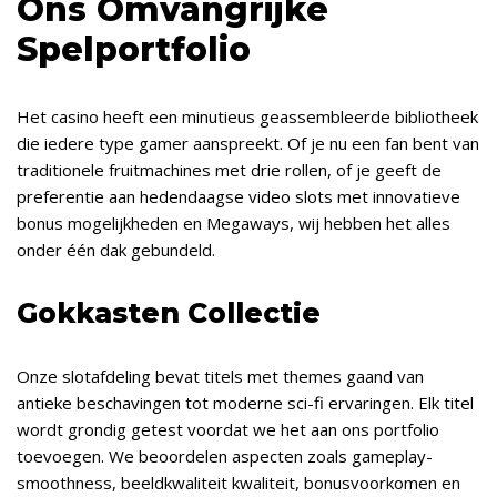
Ons Omvangrijke
Spelportfolio
Het casino heeft een minutieus geassembleerde bibliotheek
die iedere type gamer aanspreekt. Of je nu een fan bent van
traditionele fruitmachines met drie rollen, of je geeft de
preferentie aan hedendaagse video slots met innovatieve
bonus mogelijkheden en Megaways, wij hebben het alles
onder één dak gebundeld.
Gokkasten Collectie
Onze slotafdeling bevat titels met themes gaand van
antieke beschavingen tot moderne sci-fi ervaringen. Elk titel
wordt grondig getest voordat we het aan ons portfolio
toevoegen. We beoordelen aspecten zoals gameplay-
smoothness, beeldkwaliteit kwaliteit, bonusvoorkomen en