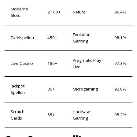
Moderne
2.100+
NetEnt
96.4%
Slots
Evolution
Tafelspellen
450+
98.1%
Gaming
Pragmatic Play
Live Casino
180+
97.3%
Live
Jackpot
85+
Microgaming
92.8%
Spellen
Scratch
Hacksaw
65+
95.2%
Cards
Gaming