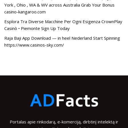
York , Ohio , WA & WV across Australia Grab Your Bonus
casino-kangaroo.com
Esplora Tra Diverse Macchine Per Ogni Esigenza CrownPlay
Casinò • Piemonte Sign Up Today
Raja Baji App Download — in heel Nederland Start Spinning
https://www.casinos-sky.com/
Portalas apie rinkodarą, e-komerciją, dirbtinį intelektą ir