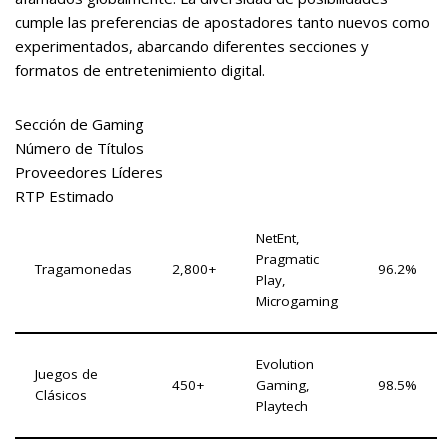
cumple las preferencias de apostadores tanto nuevos como
experimentados, abarcando diferentes secciones y
formatos de entretenimiento digital.
Sección de Gaming
Número de Títulos
Proveedores Líderes
RTP Estimado
NetEnt,
Pragmatic
Tragamonedas
2,800+
96.2%
Play,
Microgaming
Evolution
Juegos de
450+
Gaming,
98.5%
Clásicos
Playtech