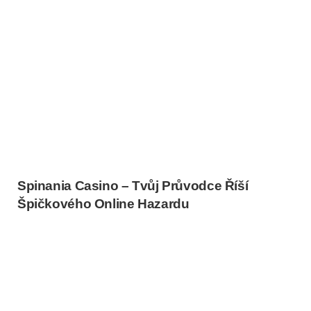
Spinania Casino – Tvůj Průvodce Říší
Špičkového Online Hazardu