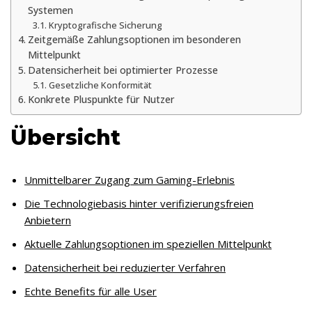
Systemen
Kryptografische Sicherung
Zeitgemäße Zahlungsoptionen im besonderen
Mittelpunkt
Datensicherheit bei optimierter Prozesse
Gesetzliche Konformität
Konkrete Pluspunkte für Nutzer
Übersicht
Unmittelbarer Zugang zum Gaming-Erlebnis
Die Technologiebasis hinter verifizierungsfreien
Anbietern
Aktuelle Zahlungsoptionen im speziellen Mittelpunkt
Datensicherheit bei reduzierter Verfahren
Echte Benefits für alle User