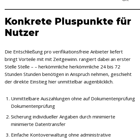
Konkrete Pluspunkte für
Nutzer
Die Entschließung pro verifikationsfreie Anbieter liefert
bringt Vorteile mit mit Zeitgewinn. rangiert dabei an erster
Stelle Stelle – – herkömmliche herkömmliche 24 bis 72
Stunden Stunden benötigen in Anspruch nehmen, geschieht
der direkte Einstieg hier unmittelbar augenblicklich.
Unmittelbare Auszahlungen ohne auf Dokumentenprüfung
Dokumentenprüfung
Sicherung individueller Angaben durch minimierte
minimierte Datentransfer
Einfache Kontoverwaltung ohne administrative