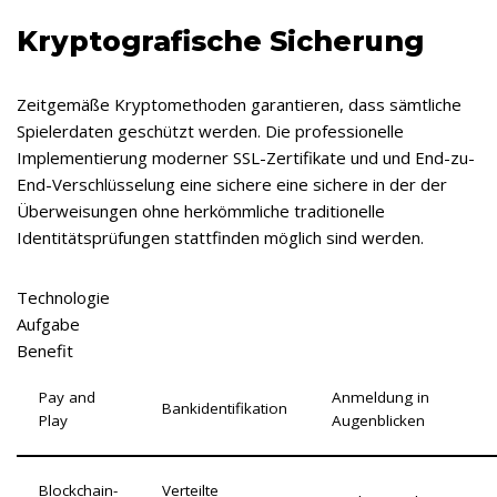
Kryptografische Sicherung
Zeitgemäße Kryptomethoden garantieren, dass sämtliche
Spielerdaten geschützt werden. Die professionelle
Implementierung moderner SSL-Zertifikate und und End-zu-
End-Verschlüsselung eine sichere eine sichere in der der
Überweisungen ohne herkömmliche traditionelle
Identitätsprüfungen stattfinden möglich sind werden.
Technologie
Aufgabe
Benefit
Pay and
Anmeldung in
Bankidentifikation
Play
Augenblicken
Blockchain-
Verteilte