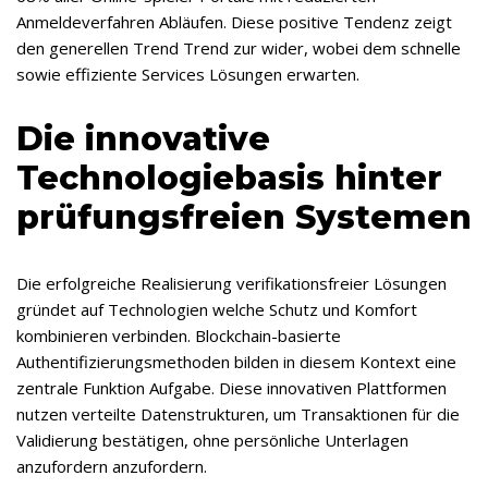
Anmeldeverfahren Abläufen. Diese positive Tendenz zeigt
den generellen Trend Trend zur wider, wobei dem schnelle
sowie effiziente Services Lösungen erwarten.
Die innovative
Technologiebasis hinter
prüfungsfreien Systemen
Die erfolgreiche Realisierung verifikationsfreier Lösungen
gründet auf Technologien welche Schutz und Komfort
kombinieren verbinden. Blockchain-basierte
Authentifizierungsmethoden bilden in diesem Kontext eine
zentrale Funktion Aufgabe. Diese innovativen Plattformen
nutzen verteilte Datenstrukturen, um Transaktionen für die
Validierung bestätigen, ohne persönliche Unterlagen
anzufordern anzufordern.