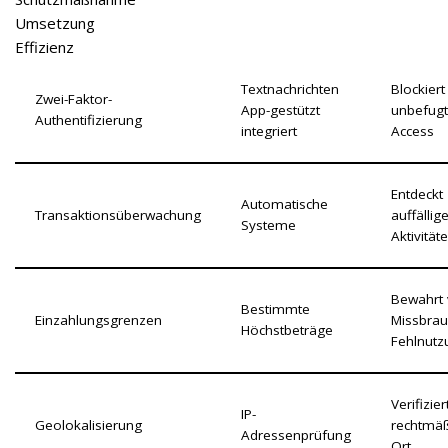
Umsetzung
Effizienz
Textnachrichten
Blockiert
Zwei-Faktor-
App-gestützt
unbefug
Authentifizierung
integriert
Access
Entdeckt
Automatische
Transaktionsüberwachung
auffällig
Systeme
Aktivität
Bewahrt 
Bestimmte
Einzahlungsgrenzen
Missbrau
Höchstbeträge
Fehlnutz
Verifizier
IP-
Geolokalisierung
rechtmä
Adressenprüfung
Ort