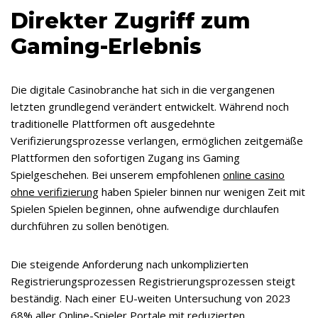
Direkter Zugriff zum
Gaming-Erlebnis
Die digitale Casinobranche hat sich in die vergangenen
letzten grundlegend verändert entwickelt. Während noch
traditionelle Plattformen oft ausgedehnte
Verifizierungsprozesse verlangen, ermöglichen zeitgemäße
Plattformen den sofortigen Zugang ins Gaming
Spielgeschehen. Bei unserem empfohlenen
online casino
ohne verifizierung
haben Spieler binnen nur wenigen Zeit mit
Spielen Spielen beginnen, ohne aufwendige durchlaufen
durchführen zu sollen benötigen.
Die steigende Anforderung nach unkomplizierten
Registrierungsprozessen Registrierungsprozessen steigt
beständig. Nach einer EU-weiten Untersuchung von 2023
68% aller Online-Spieler Portale mit reduzierten