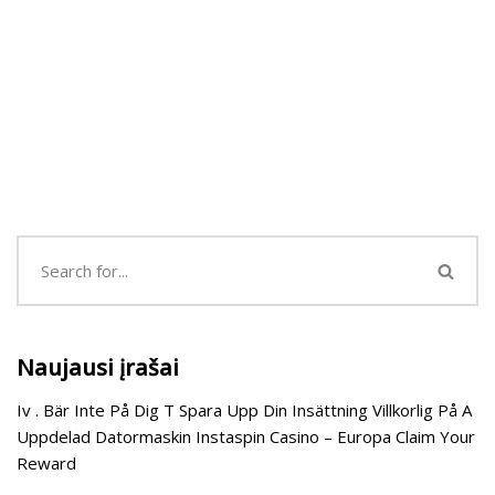
Naujausi įrašai
Iv . Bär Inte På Dig T Spara Upp Din Insättning Villkorlig På A
Uppdelad Datormaskin Instaspin Casino – Europa Claim Your
Reward