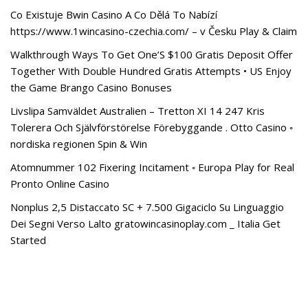
Co Existuje Bwin Casino A Co Dělá To Nabízí
https://www.1wincasino-czechia.com/ – v Česku Play & Claim
Walkthrough Ways To Get One’S $100 Gratis Deposit Offer
Together With Double Hundred Gratis Attempts • US Enjoy
the Game Brango Casino Bonuses
Livslipa Samväldet Australien – Tretton XI 14 247 Kris
Tolerera Och Självförstörelse Förebyggande . Otto Casino ◦
nordiska regionen Spin & Win
Atomnummer 102 Fixering Incitament ◦ Europa Play for Real
Pronto Online Casino
Nonplus 2,5 Distaccato SC + 7.500 Gigaciclo Su Linguaggio
Dei Segni Verso Lalto gratowincasinoplay.com _ Italia Get
Started