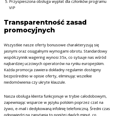
Przyspieszona obsługa wypłat dla członków programu
VIP
Transparentność zasad
promocyjnych
Wszystkie nasze oferty bonusowe charakteryzują się
jasnymi oraz osiągalnymi wymogami obrotu. Standardowy
współczynnik wagering wynosi 35x, co sytuuje nas wśród
najbardziej uczciwych operatorów na rynku europejskim.
Każda promocja zawiera dokładny regulamin dostępny
bezpośrednio w opisie oferty, eliminując wszelkie
niedomówienia czy ukryte klauzule.
Nasza obsługa klienta funkcjonuje w trybie całodobowym,
zapewniając wsparcie w języku polskim poprzez czat na
żywo, e-mail i dedykowaną infolinię telefoniczną. Średni czas
odpowiedzi na zapytania to poniżej dwóch minut, co