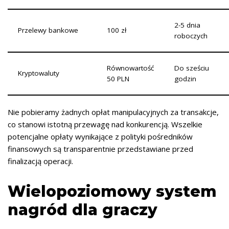
2-5 dnia
Przelewy bankowe
100 zł
roboczych
Równowartość
Do sześciu
Kryptowaluty
50 PLN
godzin
Nie pobieramy żadnych opłat manipulacyjnych za transakcje,
co stanowi istotną przewagę nad konkurencją. Wszelkie
potencjalne opłaty wynikające z polityki pośredników
finansowych są transparentnie przedstawiane przed
finalizacją operacji.
Wielopoziomowy system
nagród dla graczy