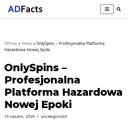
Skip
to
content
Pirmas
»
News
»
OnlySpins – Profesjonalna Platforma
Hazardowa Nowej Epoki
OnlySpins –
Profesjonalna
Platforma Hazardowa
Nowej Epoki
10 vasario, 2026
uncategorized