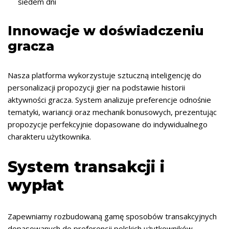
siedem dni
Innowacje w doświadczeniu
gracza
Nasza platforma wykorzystuje sztuczną inteligencję do
personalizacji propozycji gier na podstawie historii
aktywności gracza. System analizuje preferencje odnośnie
tematyki, wariancji oraz mechanik bonusowych, prezentując
propozycje perfekcyjnie dopasowane do indywidualnego
charakteru użytkownika.
System transakcji i
wypłat
Zapewniamy rozbudowaną gamę sposobów transakcyjnych
dopasowanych do preferencji polskich użytkowników.