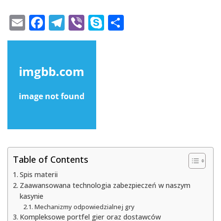
E
F
T
Vi
S
S
m
ac
el
b
k
h
ai
e
e
er
y
ar
l
b
gr
p
e
o
a
e
o
m
k
Table of Contents
Spis materii
Zaawansowana technologia zabezpieczeń w naszym
kasynie
Mechanizmy odpowiedzialnej gry
Kompleksowe portfel gier oraz dostawców