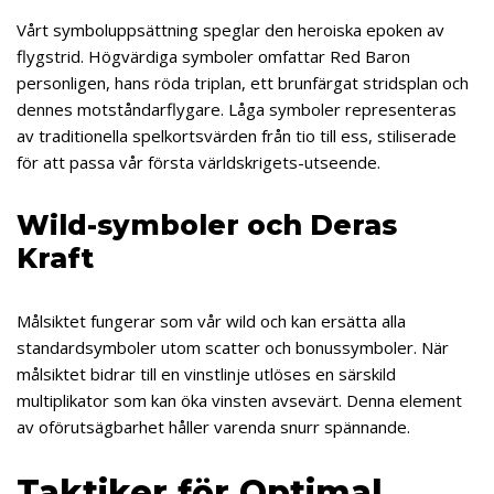
Vårt symboluppsättning speglar den heroiska epoken av
flygstrid. Högvärdiga symboler omfattar Red Baron
personligen, hans röda triplan, ett brunfärgat stridsplan och
dennes motståndarflygare. Låga symboler representeras
av traditionella spelkortsvärden från tio till ess, stiliserade
för att passa vår första världskrigets-utseende.
Wild-symboler och Deras
Kraft
Målsiktet fungerar som vår wild och kan ersätta alla
standardsymboler utom scatter och bonussymboler. När
målsiktet bidrar till en vinstlinje utlöses en särskild
multiplikator som kan öka vinsten avsevärt. Denna element
av oförutsägbarhet håller varenda snurr spännande.
Taktiker för Optimal