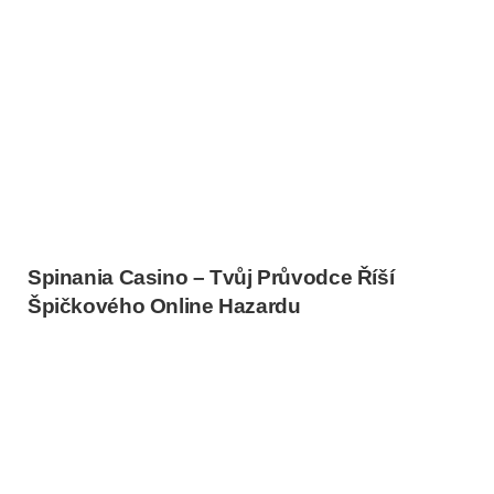
Spinania Casino – Tvůj Průvodce Říší
Špičkového Online Hazardu