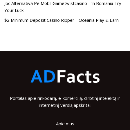
Joc Alternativă Pe Mobil Gametwistcasino – în România Try
Your Luck
$2 Minimum Deposit Casino Ripper _ Oceania Play & Earn
Portalas apie rinkodarą, e-komerciją, dirbtinį intelektą ir
internetinį verslą apskritai.
Apie mus