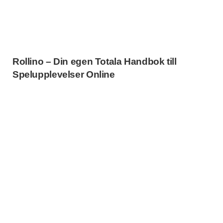
Rollino – Din egen Totala Handbok till
Spelupplevelser Online