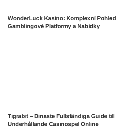
WonderLuck Kasino: Komplexní Pohled
Gamblingové Platformy a Nabídky
Tigrabit – Dinaste Fullständiga Guide till
Underhållande Casinospel Online