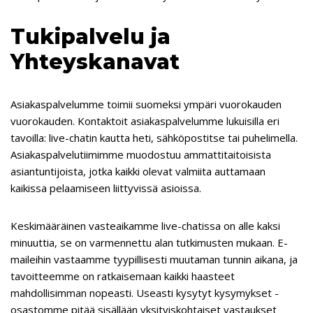
Tukipalvelu ja
Yhteyskanavat
Asiakaspalvelumme toimii suomeksi ympäri vuorokauden
vuorokauden. Kontaktoit asiakaspalvelumme lukuisilla eri
tavoilla: live-chatin kautta heti, sähköpostitse tai puhelimella.
Asiakaspalvelutiimimme muodostuu ammattitaitoisista
asiantuntijoista, jotka kaikki olevat valmiita auttamaan
kaikissa pelaamiseen liittyvissä asioissa.
Keskimääräinen vasteaikamme live-chatissa on alle kaksi
minuuttia, se on varmennettu alan tutkimusten mukaan. E-
maileihin vastaamme tyypillisesti muutaman tunnin aikana, ja
tavoitteemme on ratkaisemaan kaikki haasteet
mahdollisimman nopeasti. Useasti kysytyt kysymykset -
osastomme pitää sisällään yksityiskohtaiset vastaukset