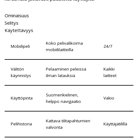
Ominaisuus
Selitys
Käytettävyys
Koko pelivalikoima
Mobiilipeli
24/7
mobiililaitteilla
Välitön
Pelaaminen peleissä
Kaikki
käynnistys
ilman latauksia
laitteet
Suomenkielinen,
Käyttöpinta
Vakio
helppo navigaatio
Kattava tilitapahtumien
Pelihistoria
Käyttäjätilillä
valvonta