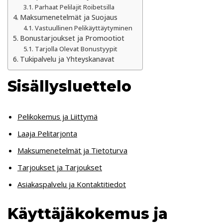
Parhaat Pelilajit Roibetsilla
Maksumenetelmät ja Suojaus
Vastuullinen Pelikäyttäytyminen
Bonustarjoukset ja Promootiot
Tarjolla Olevat Bonustyypit
Tukipalvelu ja Yhteyskanavat
Sisällysluettelo
Pelikokemus ja Liittymä
Laaja Pelitarjonta
Maksumenetelmät ja Tietoturva
Tarjoukset ja Tarjoukset
Asiakaspalvelu ja Kontaktitiedot
Käyttäjäkokemus ja