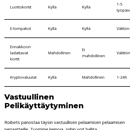
1-5
Luottokortit
Kyllä
Kyllä
työpäi
E-lompakot
Kyllä
Kyllä
Välitön
Ennakkoon
Ei
ladattavat
Mahdollinen
Välittö
mahdollinen
kortit
Kryptovaluutat
Kyllä
Mahdollinen
1-24h
Vastuullinen
Pelikäyttäytyminen
Roibets panostaa täysin vastuullisen pelaamisen pelaamisen
periaatteille. Tuomme keinoja, joihin voit hallita