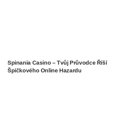
Spinania Casino – Tvůj Průvodce Říší
Špičkového Online Hazardu