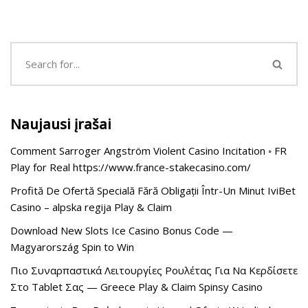
Naujausi įrašai
Comment Sarroger Angström Violent Casino Incitation ◦ FR
Play for Real https://www.france-stakecasino.com/
Profită De Ofertă Specială Fără Obligații Într-Un Minut IviBet
Casino – alpska regija Play & Claim
Download New Slots Ice Casino Bonus Code —
Magyarország Spin to Win
Πιο Συναρπαστικά Λειτουργίες Ρουλέτας Για Να Κερδίσετε
Στο Tablet Σας — Greece Play & Claim Spinsy Casino