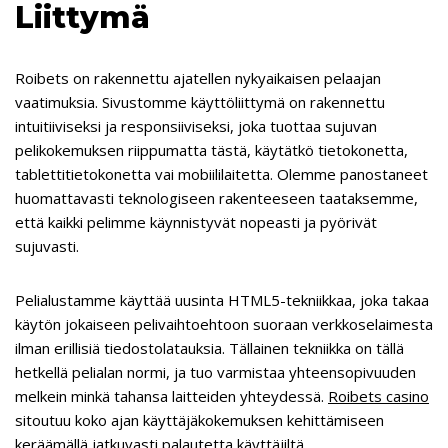
Liittymä
Roibets on rakennettu ajatellen nykyaikaisen pelaajan
vaatimuksia. Sivustomme käyttöliittymä on rakennettu
intuitiiviseksi ja responsiiviseksi, joka tuottaa sujuvan
pelikokemuksen riippumatta tästä, käytätkö tietokonetta,
tablettitietokonetta vai mobiililaitetta. Olemme panostaneet
huomattavasti teknologiseen rakenteeseen taataksemme,
että kaikki pelimme käynnistyvät nopeasti ja pyörivät
sujuvasti.
Pelialustamme käyttää uusinta HTML5-tekniikkaa, joka takaa
käytön jokaiseen pelivaihtoehtoon suoraan verkkoselaimesta
ilman erillisiä tiedostolatauksia. Tällainen tekniikka on tällä
hetkellä pelialan normi, ja tuo varmistaa yhteensopivuuden
melkein minkä tahansa laitteiden yhteydessä.
Roibets casino
sitoutuu koko ajan käyttäjäkokemuksen kehittämiseen
keräämällä jatkuvasti palautetta käyttäjiltä.