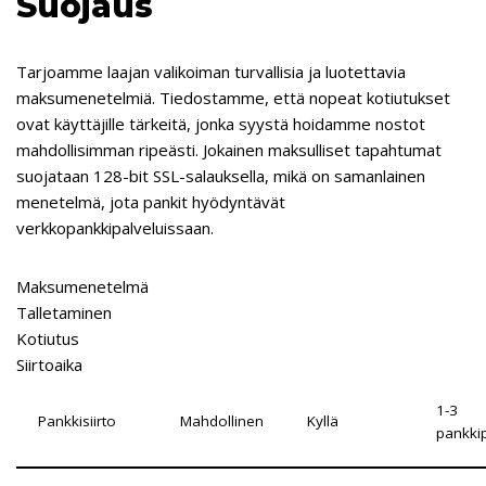
Suojaus
Tarjoamme laajan valikoiman turvallisia ja luotettavia
maksumenetelmiä. Tiedostamme, että nopeat kotiutukset
ovat käyttäjille tärkeitä, jonka syystä hoidamme nostot
mahdollisimman ripeästi. Jokainen maksulliset tapahtumat
suojataan 128-bit SSL-salauksella, mikä on samanlainen
menetelmä, jota pankit hyödyntävät
verkkopankkipalveluissaan.
Maksumenetelmä
Talletaminen
Kotiutus
Siirtoaika
1-3
Pankkisiirto
Mahdollinen
Kyllä
pankki