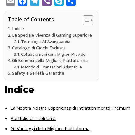
E
F
T
Vi
S
S
m
ac
el
b
k
h
ai
e
e
er
y
ar
Table of Contents
l
b
gr
p
e
Indice
La Speciale Vivenza di Gaming Superiore
o
a
e
Tecnologia All’Avanguardia
o
m
Catalogo di Giochi Esclusivi
Collaborazioni con i Migliori Provider
k
Gli Benefici della Migliore Piattaforma
Metodo di Transazioni Adattabile
Safety e Serietà Garantite
Indice
La Nostra Nostra Esperienza di Intrattenimento Premium
Portfolio di Titoli Unici
Gli Vantaggi della Migliore Piattaforma