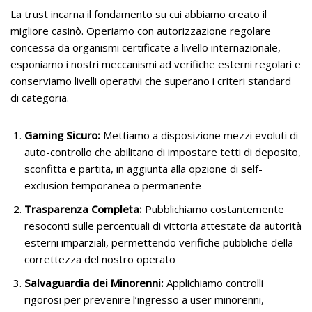
La trust incarna il fondamento su cui abbiamo creato il
migliore casinò. Operiamo con autorizzazione regolare
concessa da organismi certificate a livello internazionale,
esponiamo i nostri meccanismi ad verifiche esterni regolari e
conserviamo livelli operativi che superano i criteri standard
di categoria.
Gaming Sicuro:
Mettiamo a disposizione mezzi evoluti di
auto-controllo che abilitano di impostare tetti di deposito,
sconfitta e partita, in aggiunta alla opzione di self-
exclusion temporanea o permanente
Trasparenza Completa:
Pubblichiamo costantemente
resoconti sulle percentuali di vittoria attestate da autorità
esterni imparziali, permettendo verifiche pubbliche della
correttezza del nostro operato
Salvaguardia dei Minorenni:
Applichiamo controlli
rigorosi per prevenire l’ingresso a user minorenni,