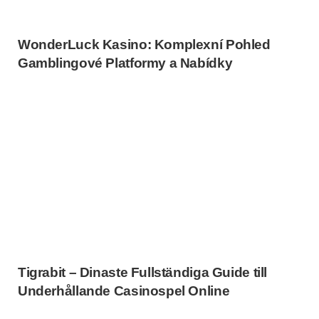
WonderLuck Kasino: Komplexní Pohled
Gamblingové Platformy a Nabídky
Tigrabit – Dinaste Fullständiga Guide till
Underhållande Casinospel Online