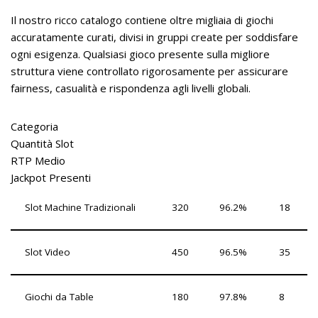
Il nostro ricco catalogo contiene oltre migliaia di giochi
accuratamente curati, divisi in gruppi create per soddisfare
ogni esigenza. Qualsiasi gioco presente sulla migliore
struttura viene controllato rigorosamente per assicurare
fairness, casualità e rispondenza agli livelli globali.
Categoria
Quantità Slot
RTP Medio
Jackpot Presenti
Slot Machine Tradizionali
320
96.2%
18
Slot Video
450
96.5%
35
Giochi da Table
180
97.8%
8