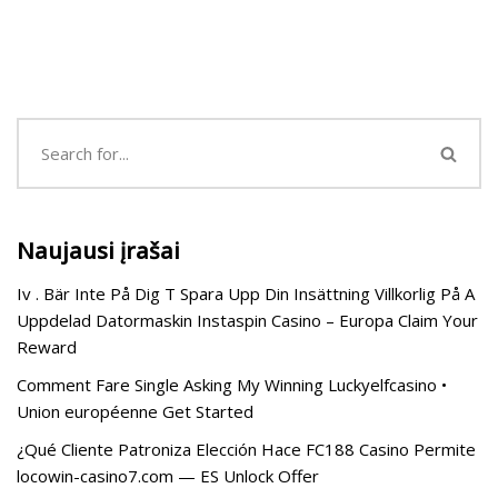
Naujausi įrašai
Iv . Bär Inte På Dig T Spara Upp Din Insättning Villkorlig På A
Uppdelad Datormaskin Instaspin Casino – Europa Claim Your
Reward
Comment Fare Single Asking My Winning Luckyelfcasino •
Union européenne Get Started
¿Qué Cliente Patroniza Elección Hace FC188 Casino Permite
locowin-casino7.com — ES Unlock Offer