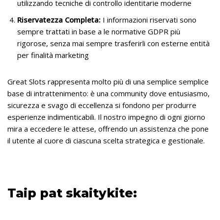
utilizzando tecniche di controllo identitarie moderne
Riservatezza Completa:
I informazioni riservati sono
sempre trattati in base a le normative GDPR più
rigorose, senza mai sempre trasferirli con esterne entità
per finalità marketing
Great Slots rappresenta molto più di una semplice semplice
base di intrattenimento: è una community dove entusiasmo,
sicurezza e svago di eccellenza si fondono per produrre
esperienze indimenticabili. Il nostro impegno di ogni giorno
mira a eccedere le attese, offrendo un assistenza che pone
il utente al cuore di ciascuna scelta strategica e gestionale.
Taip pat skaitykite: