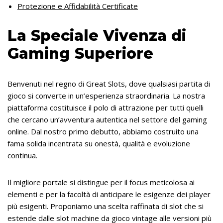
Protezione e Affidabilità Certificate
La Speciale Vivenza di
Gaming Superiore
Benvenuti nel regno di Great Slots, dove qualsiasi partita di
gioco si converte in un’esperienza straordinaria. La nostra
piattaforma costituisce il polo di attrazione per tutti quelli
che cercano un’avventura autentica nel settore del gaming
online. Dal nostro primo debutto, abbiamo costruito una
fama solida incentrata su onestà, qualità e evoluzione
continua.
Il migliore portale si distingue per il focus meticolosa ai
elementi e per la facoltà di anticipare le esigenze dei player
più esigenti. Proponiamo una scelta raffinata di slot che si
estende dalle slot machine da gioco vintage alle versioni più