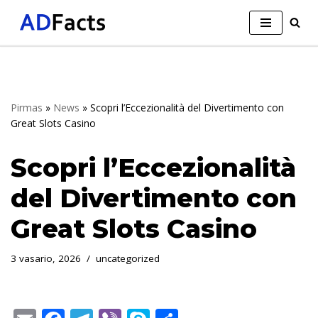
Skip
to
content
Pirmas
»
News
»
Scopri l’Eccezionalità del Divertimento con
Great Slots Casino
Scopri l’Eccezionalità
del Divertimento con
Great Slots Casino
3 vasario, 2026
uncategorized