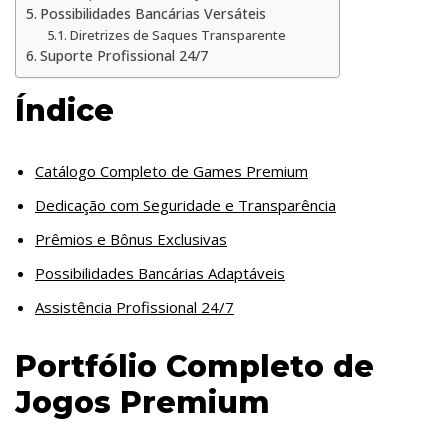
Possibilidades Bancárias Versáteis
Diretrizes de Saques Transparente
Suporte Profissional 24/7
Índice
Catálogo Completo de Games Premium
Dedicação com Seguridade e Transparência
Prêmios e Bônus Exclusivas
Possibilidades Bancárias Adaptáveis
Assistência Profissional 24/7
Portfólio Completo de
Jogos Premium