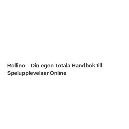
Rollino – Din egen Totala Handbok till
Spelupplevelser Online