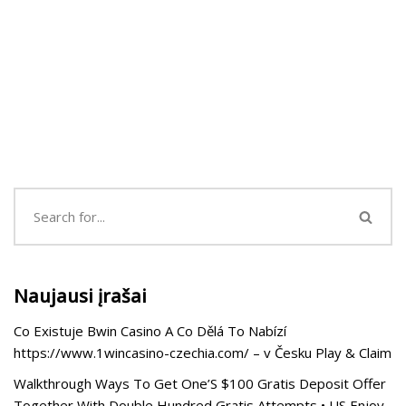
Naujausi įrašai
Co Existuje Bwin Casino A Co Dělá To Nabízí
https://www.1wincasino-czechia.com/ – v Česku Play & Claim
Walkthrough Ways To Get One’S $100 Gratis Deposit Offer
Together With Double Hundred Gratis Attempts • US Enjoy