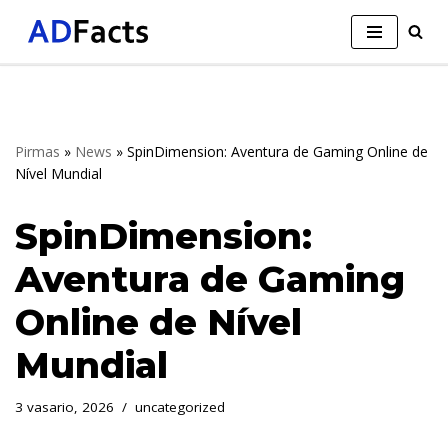
Skip
to
content
Pirmas
»
News
»
SpinDimension: Aventura de Gaming Online de
Nível Mundial
SpinDimension:
Aventura de Gaming
Online de Nível
Mundial
3 vasario, 2026
uncategorized