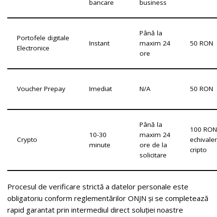
bancare
business
Până la
Portofele digitale
Instant
maxim 24
50 RON
Electronice
ore
Voucher Prepay
Imediat
N/A
50 RON
Până la
100 RON
10-30
maxim 24
Crypto
echivale
minute
ore de la
cripto
solicitare
Procesul de verificare strictă a datelor personale este
obligatoriu conform reglementărilor ONJN și se completează
rapid garantat prin intermediul direct soluției noastre