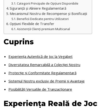
Categorii Principale de Opțiuni Disponibile
Siguranță și Aliniere Regulamentară
Mecanismul Nostru de Recompense și Bonificații
Beneficii Dedicate pentru Utilizatori
Opțiuni Flexibile de Transfer
Asistență Clienți premium Multicanal
Cuprins
Experiența Autentică de Joc la Vegabet
Diversitatea Remarcabilă a Colecției Nostru
Protecție și Conformitate Regulamentară
Sistemul Nostru exclusiv de Premii și Avantaje
Posibilități Versatile de Tranzacționare
Experiența Reală de Joc