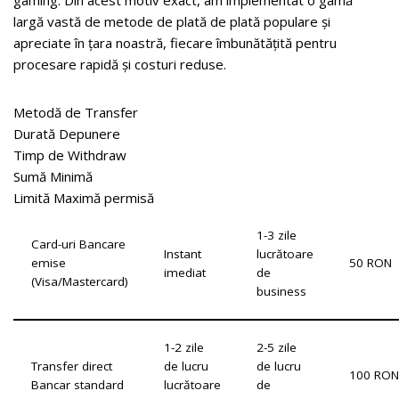
gaming. Din acest motiv exact, am implementat o gamă
largă vastă de metode de plată de plată populare și
apreciate în țara noastră, fiecare îmbunătățită pentru
procesare rapidă și costuri reduse.
Metodă de Transfer
Durată Depunere
Timp de Withdraw
Sumă Minimă
Limită Maximă permisă
1-3 zile
Card-uri Bancare
Instant
lucrătoare
emise
50 RON
imediat
de
(Visa/Mastercard)
business
1-2 zile
2-5 zile
Transfer direct
de lucru
de lucru
100 RON
Bancar standard
lucrătoare
de