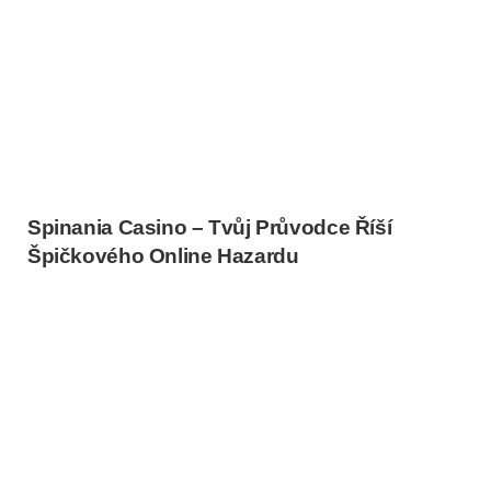
Spinania Casino – Tvůj Průvodce Říší
Špičkového Online Hazardu