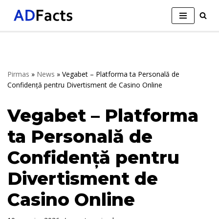
Skip
to
content
Pirmas
»
News
»
Vegabet – Platforma ta Personală de
Confidență pentru Divertisment de Casino Online
Vegabet – Platforma
ta Personală de
Confidență pentru
Divertisment de
Casino Online