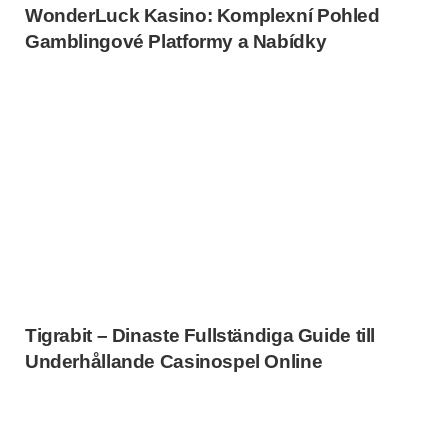
WonderLuck Kasino: Komplexní Pohled
Gamblingové Platformy a Nabídky
Tigrabit – Dinaste Fullständiga Guide till
Underhållande Casinospel Online