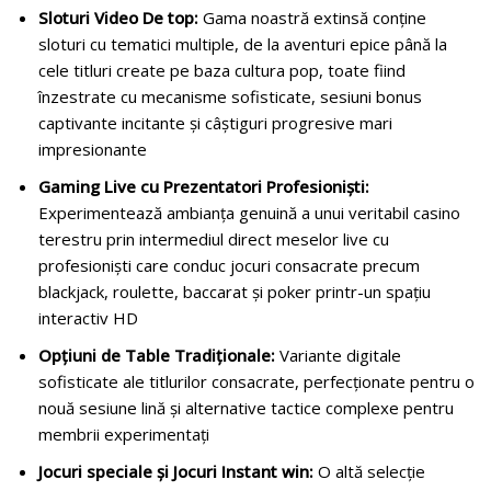
Sloturi Video De top:
Gama noastră extinsă conține
sloturi cu tematici multiple, de la aventuri epice până la
cele titluri create pe baza cultura pop, toate fiind
înzestrate cu mecanisme sofisticate, sesiuni bonus
captivante incitante și câștiguri progresive mari
impresionante
Gaming Live cu Prezentatori Profesioniști:
Experimentează ambianța genuină a unui veritabil casino
terestru prin intermediul direct meselor live cu
profesioniști care conduc jocuri consacrate precum
blackjack, roulette, baccarat și poker printr-un spațiu
interactiv HD
Opțiuni de Table Tradiționale:
Variante digitale
sofisticate ale titlurilor consacrate, perfecționate pentru o
nouă sesiune lină și alternative tactice complexe pentru
membrii experimentați
Jocuri speciale și Jocuri Instant win:
O altă selecție