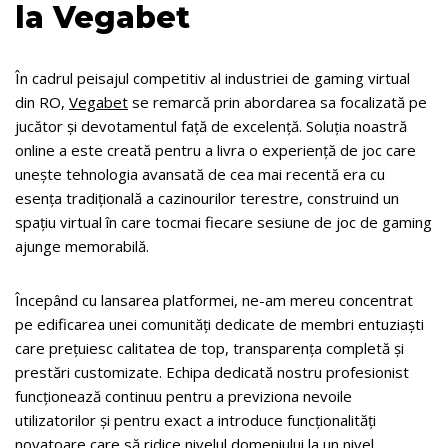
la Vegabet
În cadrul peisajul competitiv al industriei de gaming virtual
din RO,
Vegabet
se remarcă prin abordarea sa focalizată pe
jucător și devotamentul față de excelență. Soluția noastră
online a este creată pentru a livra o experiență de joc care
unește tehnologia avansată de cea mai recentă era cu
esența tradițională a cazinourilor terestre, construind un
spațiu virtual în care tocmai fiecare sesiune de joc de gaming
ajunge memorabilă.
Începând cu lansarea platformei, ne-am mereu concentrat
pe edificarea unei comunități dedicate de membri entuziaști
care prețuiesc calitatea de top, transparența completă și
prestări customizate. Echipa dedicată nostru profesionist
funcționează continuu pentru a previziona nevoile
utilizatorilor și pentru exact a introduce funcționalități
novatoare care să ridice nivelul domeniului la un nivel