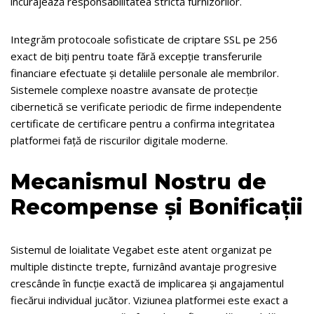
încurajează responsabilitatea strictă furnizorilor.
Integrăm protocoale sofisticate de criptare SSL pe 256
exact de biți pentru toate fără excepție transferurile
financiare efectuate și detaliile personale ale membrilor.
Sistemele complexe noastre avansate de protecție
cibernetică se verificate periodic de firme independente
certificate de certificare pentru a confirma integritatea
platformei față de riscurilor digitale moderne.
Mecanismul Nostru de
Recompense și Bonificații
Sistemul de loialitate Vegabet este atent organizat pe
multiple distincte trepte, furnizând avantaje progresive
crescânde în funcție exactă de implicarea și angajamentul
fiecărui individual jucător. Viziunea platformei este exact a