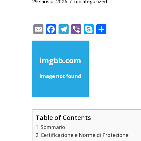
29 sausio, 2026
uncategorized
E
F
T
Vi
S
S
m
ac
el
b
k
h
ai
e
e
er
y
ar
l
b
gr
p
e
o
a
e
o
m
k
Table of Contents
Sommario
Certificazione e Norme di Protezione