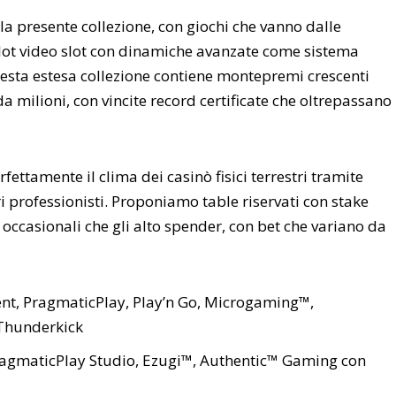
ella presente collezione, con giochi che vanno dalle
lot video slot con dinamiche avanzate come sistema
sta estesa collezione contiene montepremi crescenti
milioni, con vincite record certificate che oltrepassano
ettamente il clima dei casinò fisici terrestri tramite
ri professionisti. Proponiamo table riservati con stake
ri occasionali che gli alto spender, con bet che variano da
nt, PragmaticPlay, Play’n Go, Microgaming™,
Thunderkick
agmaticPlay Studio, Ezugi™, Authentic™ Gaming con