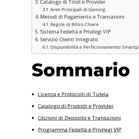
Catalogo di Titoli e Provider
Aree Principali di Gaming
Metodi di Pagamento e Transazioni
Regole di Ritiro Chiare
Sistema Fedeltà e Privilegi VIP
Servizio Clienti Integrato
Disponibilità e Perfezionamento Smart
Sommario
Licenza e Protocolli di Tutela
Catalogo di Prodotti e Provider
Opzioni di Deposito e Transazioni
Programma Fedeltà e Privilegi VIP