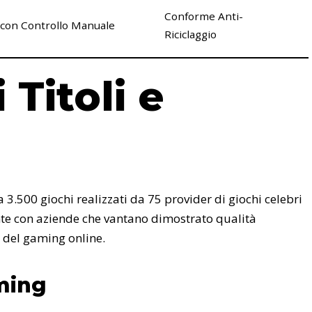
Conforme Anti-
 con Controllo Manuale
Riciclaggio
 Titoli e
a 3.500 giochi realizzati da 75 provider di giochi celebri
te con aziende che vantano dimostrato qualità
re del gaming online.
aming