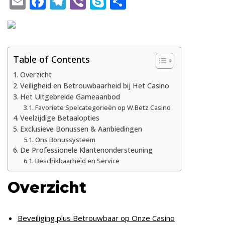
E
F
T
Vi
S
S
m
ac
el
b
k
h
ai
e
e
er
y
ar
l
b
gr
p
e
Table of Contents
o
a
e
Overzicht
o
m
Veiligheid en Betrouwbaarheid bij Het Casino
k
Het Uitgebreide Gameaanbod
Favoriete Spelcategorieën op W.Betz Casino
Veelzijdige Betaalopties
Exclusieve Bonussen & Aanbiedingen
Ons Bonussysteem
De Professionele Klantenondersteuning
Beschikbaarheid en Service
Overzicht
Beveiliging plus Betrouwbaar op Onze Casino