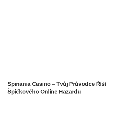
Spinania Casino – Tvůj Průvodce Říší
Špičkového Online Hazardu