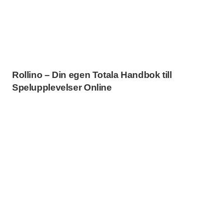
Rollino – Din egen Totala Handbok till
Spelupplevelser Online