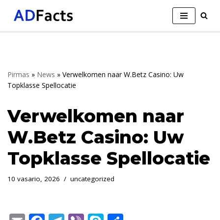
Skip
to
content
Pirmas
»
News
»
Verwelkomen naar W.Betz Casino: Uw
Topklasse Spellocatie
Verwelkomen naar
W.Betz Casino: Uw
Topklasse Spellocatie
10 vasario, 2026
uncategorized