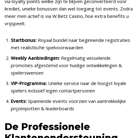
via loyalty points welke zijn te blijven geconverteerd voor
krediet, unieke bonussen dan wel toegang tot events. Zodra
meer men actief is via W.Betz Casino, hoe extra benefits u
vrijspeelt.
Startbonus:
Royaal bundel naar beginnende registraties
met realistische spelvoorwaarden
Weekly Aanbiedingen:
Regelmatig wisselende
promoties afgestemd voor huidige ontwikkelingen &
spelerswensen
VIP-Programma:
Unieke service naar de hoogst loyale
spelers inclusief eigen contactpersonen
Events:
Spannende events voorzien van aantrekkelijke
prijzenpotten & leaderboards
De Professionele
Klantenondersteuning