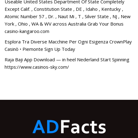
Useable United States Department Of State Completely
Except Calif. , Constitution State , DE , Idaho , Kentucky ,
Atomic Number 57 , Dr. , Naut Mi , T , Silver State , NJ , New
York , Ohio , WA & WV across Australia Grab Your Bonus
casino-kangaroo.com
Esplora Tra Diverse Macchine Per Ogni Esigenza CrownPlay
Casinò • Piemonte Sign Up Today
Raja Baji App Download — in heel Nederland Start Spinning
https://www.casinos-sky.com/