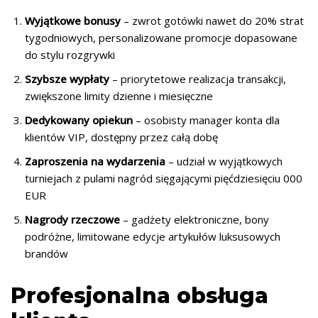
Wyjątkowe bonusy
– zwrot gotówki nawet do 20% strat
tygodniowych, personalizowane promocje dopasowane
do stylu rozgrywki
Szybsze wypłaty
– priorytetowe realizacja transakcji,
zwiększone limity dzienne i miesięczne
Dedykowany opiekun
– osobisty manager konta dla
klientów VIP, dostępny przez całą dobę
Zaproszenia na wydarzenia
– udział w wyjątkowych
turniejach z pulami nagród sięgającymi pięćdziesięciu 000
EUR
Nagrody rzeczowe
– gadżety elektroniczne, bony
podróżne, limitowane edycje artykułów luksusowych
brandów
Profesjonalna obsługa