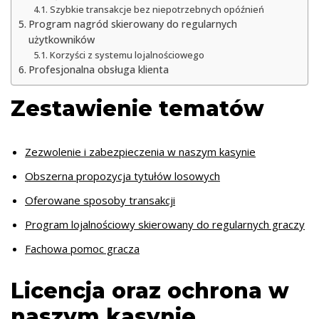
Szybkie transakcje bez niepotrzebnych opóźnień
Program nagród skierowany do regularnych
użytkowników
Korzyści z systemu lojalnościowego
Profesjonalna obsługa klienta
Zestawienie tematów
Zezwolenie i zabezpieczenia w naszym kasynie
Obszerna propozycja tytułów losowych
Oferowane sposoby transakcji
Program lojalnościowy skierowany do regularnych graczy
Fachowa pomoc gracza
Licencja oraz ochrona w
naszym kasynie