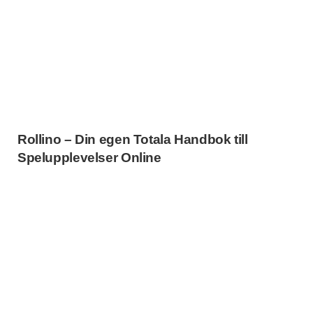
Rollino – Din egen Totala Handbok till
Spelupplevelser Online