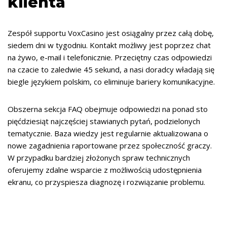
klienta
Zespół supportu VoxCasino jest osiągalny przez całą dobę,
siedem dni w tygodniu. Kontakt możliwy jest poprzez chat
na żywo, e-mail i telefonicznie. Przeciętny czas odpowiedzi
na czacie to zaledwie 45 sekund, a nasi doradcy władają się
biegle językiem polskim, co eliminuje bariery komunikacyjne.
Obszerna sekcja FAQ obejmuje odpowiedzi na ponad sto
pięćdziesiąt najczęściej stawianych pytań, podzielonych
tematycznie. Baza wiedzy jest regularnie aktualizowana o
nowe zagadnienia raportowane przez społeczność graczy.
W przypadku bardziej złożonych spraw technicznych
oferujemy zdalne wsparcie z możliwością udostępnienia
ekranu, co przyspiesza diagnozę i rozwiązanie problemu.