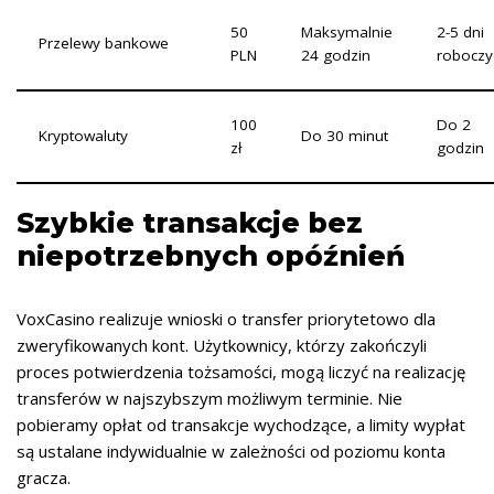
50
Maksymalnie
2-5 dni
Przelewy bankowe
PLN
24 godzin
roboczy
100
Do 2
Kryptowaluty
Do 30 minut
zł
godzin
Szybkie transakcje bez
niepotrzebnych opóźnień
VoxCasino realizuje wnioski o transfer priorytetowo dla
zweryfikowanych kont. Użytkownicy, którzy zakończyli
proces potwierdzenia tożsamości, mogą liczyć na realizację
transferów w najszybszym możliwym terminie. Nie
pobieramy opłat od transakcje wychodzące, a limity wypłat
są ustalane indywidualnie w zależności od poziomu konta
gracza.