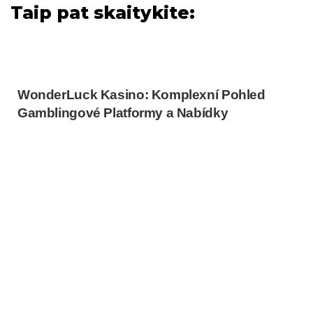
Taip pat skaitykite:
WonderLuck Kasino: Komplexní Pohled
Gamblingové Platformy a Nabídky