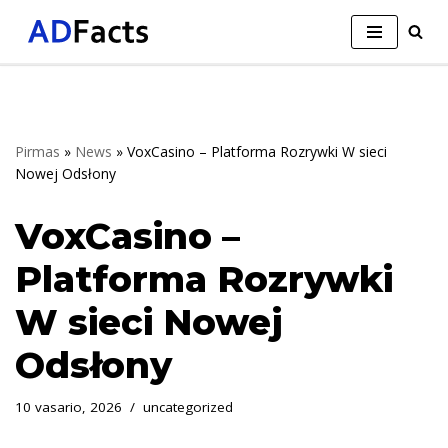
Skip
to
content
Pirmas
»
News
»
VoxCasino – Platforma Rozrywki W sieci
Nowej Odsłony
VoxCasino –
Platforma Rozrywki
W sieci Nowej
Odsłony
10 vasario, 2026
uncategorized