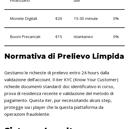
Finanziario
utili
Monete Digitali
€20
15-30 minute
0%
Buoni Precaricati
€15
Istantaneo
0%
Normativa di Prelievo Limpida
Gestiamo le richieste di prelievo entro 24 hours dalla
validazione dell’account. Il iter KYC (Know Your Customer)
richiede documenti standard: doc identificativo in corso,
prova di residenza recente e validazione del metodo di
pagamento. Questa iter, pur necessitando alcuni step,
protegge sia i player che la questa piattaforma da
operazioni fraudolente.