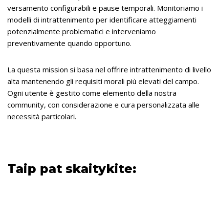
versamento configurabili e pause temporali. Monitoriamo i
modelli di intrattenimento per identificare atteggiamenti
potenzialmente problematici e interveniamo
preventivamente quando opportuno.
La questa mission si basa nel offrire intrattenimento di livello
alta mantenendo gli requisiti morali più elevati del campo.
Ogni utente è gestito come elemento della nostra
community, con considerazione e cura personalizzata alle
necessità particolari.
Taip pat skaitykite: