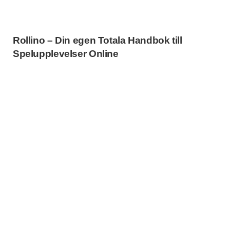
Rollino – Din egen Totala Handbok till
Spelupplevelser Online