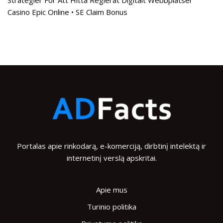
Strategier För Att Hitta Reglerat Digitalt Webbplatser
Casino Epic Online • SE Claim Bonus
Portalas apie rinkodarą, e-komerciją, dirbtinį intelektą ir
internetinį verslą apskritai.
Apie mus
Turinio politika