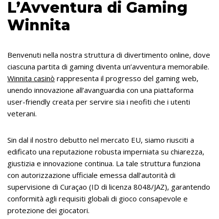
L’Avventura di Gaming
Winnita
Benvenuti nella nostra struttura di divertimento online, dove
ciascuna partita di gaming diventa un’avventura memorabile.
Winnita casinò
rappresenta il progresso del gaming web,
unendo innovazione all’avanguardia con una piattaforma
user-friendly creata per servire sia i neofiti che i utenti
veterani.
Sin dal il nostro debutto nel mercato EU, siamo riusciti a
edificato una reputazione robusta imperniata su chiarezza,
giustizia e innovazione continua. La tale struttura funziona
con autorizzazione ufficiale emessa dall’autorità di
supervisione di Curaçao (ID di licenza 8048/JAZ), garantendo
conformità agli requisiti globali di gioco consapevole e
protezione dei giocatori.