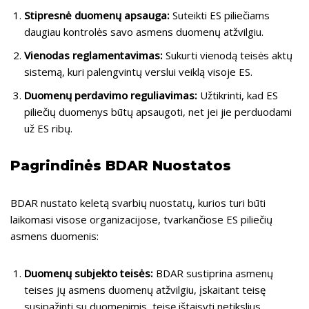
Stipresnė duomenų apsauga:
Suteikti ES piliečiams
daugiau kontrolės savo asmens duomenų atžvilgiu.
Vienodas reglamentavimas:
Sukurti vienodą teisės aktų
sistemą, kuri palengvintų verslui veiklą visoje ES.
Duomenų perdavimo reguliavimas:
Užtikrinti, kad ES
piliečių duomenys būtų apsaugoti, net jei jie perduodami
už ES ribų.
Pagrindinės BDAR Nuostatos
BDAR nustato keletą svarbių nuostatų, kurios turi būti
laikomasi visose organizacijose, tvarkančiose ES piliečių
asmens duomenis:
Duomenų subjekto teisės:
BDAR sustiprina asmenų
teises jų asmens duomenų atžvilgiu, įskaitant teisę
susipažinti su duomenimis, teisę ištaisyti netikslius