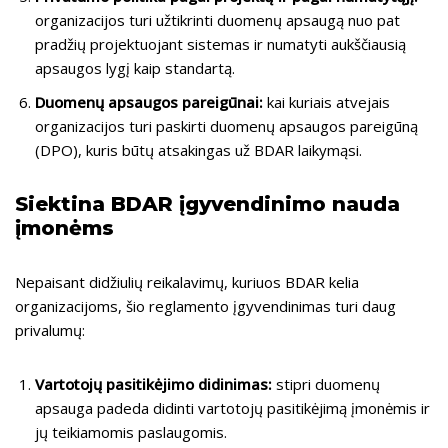
organizacijos turi užtikrinti duomenų apsaugą nuo pat
pradžių projektuojant sistemas ir numatyti aukščiausią
apsaugos lygį kaip standartą.
Duomenų apsaugos pareigūnai:
kai kuriais atvejais
organizacijos turi paskirti duomenų apsaugos pareigūną
(DPO), kuris būtų atsakingas už BDAR laikymąsi.
Siektina BDAR įgyvendinimo nauda
įmonėms
Nepaisant didžiulių reikalavimų, kuriuos BDAR kelia
organizacijoms, šio reglamento įgyvendinimas turi daug
privalumų:
Vartotojų pasitikėjimo didinimas:
stipri duomenų
apsauga padeda didinti vartotojų pasitikėjimą įmonėmis ir
jų teikiamomis paslaugomis.