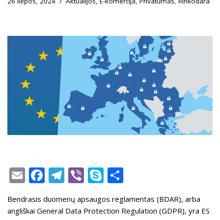
26 liepos, 2024
Aktualijos
,
E-komercija
,
Privatumas
,
Rinkodara
E
F
T
Vi
S
S
m
ac
el
b
k
h
Bendrasis duomenų apsaugos reglamentas (BDAR), arba
ai
e
e
er
y
ar
angliškai General Data Protection Regulation (GDPR), yra ES