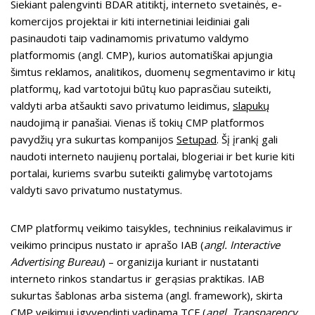
Siekiant palengvinti BDAR atitiktį, interneto svetainės, e-
komercijos projektai ir kiti internetiniai leidiniai gali
pasinaudoti taip vadinamomis privatumo valdymo
platformomis (angl. CMP), kurios automatiškai apjungia
šimtus reklamos, analitikos, duomenų segmentavimo ir kitų
platformų, kad vartotojui būtų kuo paprasčiau suteikti,
valdyti arba atšaukti savo privatumo leidimus,
slapukų
naudojimą ir panašiai. Vienas iš tokių CMP platformos
pavydžių yra sukurtas kompanijos
Setupad
. Šį įrankį gali
naudoti interneto naujienų portalai, blogeriai ir bet kurie kiti
portalai, kuriems svarbu suteikti galimybę vartotojams
valdyti savo privatumo nustatymus.
CMP platformų veikimo taisykles, techninius reikalavimus ir
veikimo principus nustato ir aprašo IAB (
angl. Interactive
Advertising Bureau
) – organizija kuriant ir nustatanti
interneto rinkos standartus ir gerąsias praktikas. IAB
sukurtas šablonas arba sistema (angl. framework), skirta
CMP veikimui įgyvendinti vadinama TCF (
angl. Transparency