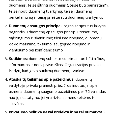
duomenis, teisę ištrinti duomenis („teisė būti pamirštam“),
teisę riboti duomenų tvarkymą, teisę į duomenų
perkeliamumą ir teisę prieštarauti duomenų tvarkymui.
Duomenų apsaugos principai:
organizacijos turi laikytis
pagrindinių duomenų apsaugos principų: teisėtumo,
sąžiningumo ir skaidrumo; tikslumo ribojimo; duomenų
kiekio mažinimo; tikslumo; saugojimo ribojimo ir
vientisumo bei konfidencialumo.
Sutikimas:
duomenų subjekto sutikimas turi būti aiškus,
informuotas ir nedviprasmiškas. Organizacijos privalo
įrodyti, kad gavo sutikimą duomenų tvarkymui.
Ataskaitų teikimas apie pažeidimus:
duomenų
valdytojai privalo pranešti priežiūros institucijai apie
asmens duomenų saugumo pažeidimus per 72 valandas
nuo jų nustatymo, jei yra rizika asmens teisėms ir
laisvėms.
Privatumo politika pagal projektą ir pagal numatytąjį: