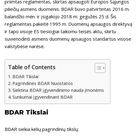
l
b
gr
p
e
priimtas reglamentas, skirtas apsaugoti Europos Sąjungos
o
a
e
piliečių asmens duomenis. BDAR buvo patvirtintas 2016 m.
balandžio mėn. ir įsigaliojo 2018 m. gegužės 25 d. Šis
o
m
reglamentas pakeitė 1995 m. Duomenų apsaugos direktyvą
k
ir tapo visoje ES tiesiogiai taikomu teisės aktu, skirtu
suvienodinti asmens duomenų apsaugos standartus visose
valstybėse narėse.
Table of Contents
BDAR Tikslai
Pagrindinės BDAR Nuostatos
Siektina BDAR įgyvendinimo nauda įmonėms
Sunkumai įgyvendinant BDAR
BDAR Tikslai
BDAR siekia kelių pagrindinių tikslų: