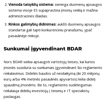
Vienoda taisyklių sistema:
sieninga duomenų apsaugos
sistema visoje ES supaprastina įmonių veiklą ir mažina
administracines išlaidas.
Rinkos galimybių didinimas:
aukšti duomenų apsaugos
standartai gali tapti konkurenciniu pranašumu, ypač
pasaulinėje rinkoje.
Sunkumai įgyvendinant BDAR
Nors BDAR siekia apsaugoti vartotojų teises, kai kurios
įmonės susiduria su sunkumais įgyvendinant šio reglamento
reikalavimus. Didelės baudos už nesilaikymą (iki 20 milijonų
eurų arba 4% metinės pasaulinės apyvartos) kelia didelį
spaudimą įmonėms. Be to, reglamento sudėtingumas
reikalauja didelių investicijų į teisinių ir IT specialistų
paslaugas.